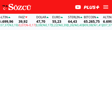
IN
FAİZ
DOLAR
EURO
STERLIN
BITCOIN
ALTIN
99,96
39,92
47,70
55,23
64,43
65.265,75
6.699,9
,37
(%3,19)
-0,07
(%-0,17)
0,08
(%0,17)
0,22
(%0,39)
0,26
(%0,40)
909,08
(%1,41)
207,37
(%3