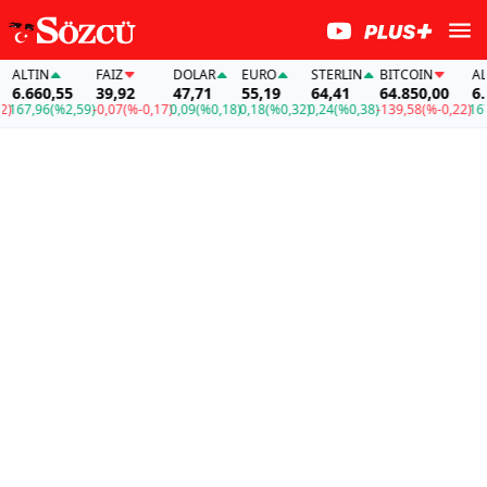
ALTIN
FAİZ
DOLAR
EURO
STERLIN
BITCOIN
ALTI
6.660,55
39,92
47,71
55,19
64,41
64.850,00
6.66
67,96
(%2,59)
-0,07
(%-0,17)
0,09
(%0,18)
0,18
(%0,32)
0,24
(%0,38)
-139,58
(%-0,22)
167,9