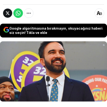
Google algoritmasına bırakmayın, okuyacağınız haberi
siz seçin! Tıkla ve ekle
New York Belediye Başkanı Zohran Mamdani,
Filistin'e desteği nedeniyle geleneksel İsrail
Günü yürüyüşüne katılmayacağını açıkladı.
Yahudi cemaatinin tepki gösterdiği karara
karşın, kentin Yahudi kökenli Emniyet Müdürü
Jessica Tisch törende yer alacağını belirtti.