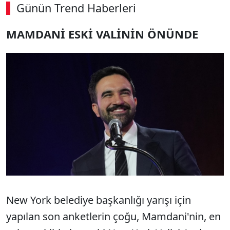
Günün Trend Haberleri
00:02
/ 08:06
MAMDANİ ESKİ VALİNİN ÖNÜNDE
Sesi Aç
New York belediye başkanlığı yarışı için
yapılan son anketlerin çoğu, Mamdani'nin, en