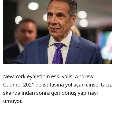
New York eyaletinin eski valisi Andrew
Cuomo
, 2021'de istifasına yol a
çan cinsel taciz
skandal
ından sonra geri d
önü
ş yapmayı
umuyor.