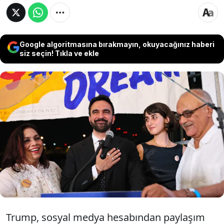
Google algoritmasına bırakmayın, okuyacağınız haberi
siz seçin! Tıkla ve ekle
ABD Başkanı Trump, New York'un belediye
seçimlerinde Müslüman ve LGBT+ ile Filistin
destekçisi Demokrat aday Zohran
Mamdani'nin seçilmesi halinde New York'un
federal fonlarını kısma tehdidinde bulundu.
Trump, sosyal medya hesabından paylaşım