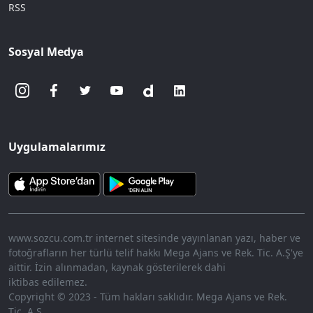
RSS
Sosyal Medya
Uygulamalarımız
www.sozcu.com.tr internet sitesinde yayınlanan yazı, haber ve
fotoğrafların her türlü telif hakkı Mega Ajans ve Rek. Tic. A.Ş'ye
aittir. İzin alınmadan, kaynak gösterilerek dahi
iktibas edilemez.
Copyright © 2023 - Tüm hakları saklıdır. Mega Ajans ve Rek.
Tic. A.Ş.