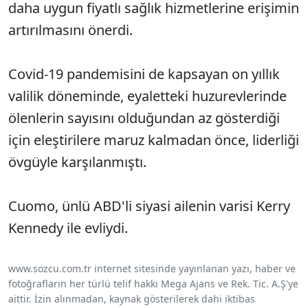
daha uygun fiyatl
ı sağlık hizmetlerine erişimin
artırılmasını
önerdi.
Covid-19 pandemisini de kapsayan on y
ıllık
valilik d
öneminde, eyaletteki huzurevlerinde
ölenlerin say
ısını olduğundan az g
österdi
ği
i
çin ele
ştirilere maruz kalmadan
önce, liderli
ği
övgüyle kar
şılanmıştı.
Cuomo,
ünlü ABD'li siyasi ailenin varisi Kerry
Kennedy ile evliydi.
www.sozcu.com.tr internet sitesinde yayınlanan yazı, haber ve
fotoğrafların her türlü telif hakkı Mega Ajans ve Rek. Tic. A.Ş'ye
aittir. İzin alınmadan, kaynak gösterilerek dahi iktibas