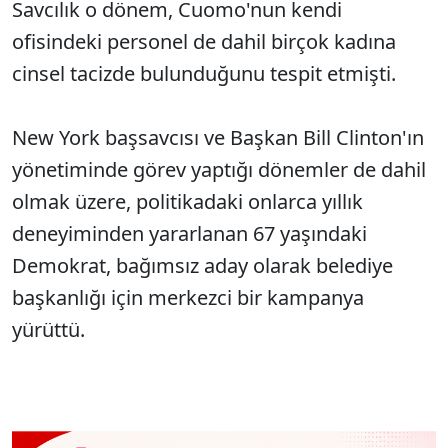
Savcılık o d
önem, Cuomo'nun kendi
ofisindeki personel de dahil birçok kad
ına
cinsel tacizde bulunduğunu tespit etmişti.
New York başsavcısı ve Başkan Bill Clinton'ın
y
önetiminde görev yapt
ığı d
önemler de dahil
olmak üzere, politikadaki onlarca y
ıllık
deneyiminden yararlanan 67 yaşındaki
Demokrat, bağımsız aday olarak belediye
başkanlığı i
çin merkezci bir kampanya
yürüttü.