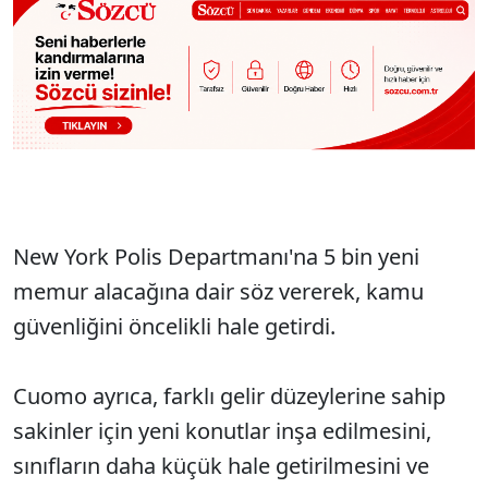
New York Polis Departman
ı'na 5 bin yeni
memur alacağına dair s
öz vererek, kamu
güvenli
ğini
öncelikli hale getirdi.
Cuomo ayr
ıca, farklı gelir d
üzeylerine sahip
sakinler için yeni konutlar in
şa edilmesini,
sınıfların daha k
üçük hale getirilmesini ve