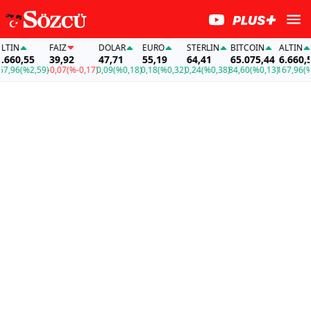
N
FAİZ
DOLAR
EURO
STERLIN
BITCOIN
ALTIN
0,55
39,92
47,71
55,19
64,41
65.075,44
6.660,55
6
(%2,59)
-0,07
(%-0,17)
0,09
(%0,18)
0,18
(%0,32)
0,24
(%0,38)
84,60
(%0,13)
167,96
(%2,5