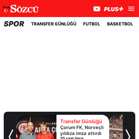
SPOR
TRANSFER GÜNLÜĞÜ
FUTBOL
BASKETBOL
lüğü
Transfer Günlüğü
ol
Çorum FK, Norveçli
inde
yıldıza imza attırdı
20 saat önce