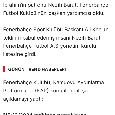
İbrahim’in patronu Nezih Barut, Fenerbahçe
Futbol Kulübü'nün başkan yardımcısı oldu.
Fenerbahçe Spor Kulübü Başkanı Ali Koç'un
teklifini kabul eden iş insanı Nezih Barut
Fenerbahçe Futbol A.Ş yönetim kurulu
listesine girdi.
GÜNÜN TREND HABERLERI
00:02
/ 09:15
Fenerbahçe Kulübü, Kamuoyu Aydınlatma
Sesi Aç
Platformu'na (KAP) konu ile ilgili şu
açıklamayı yaptı: