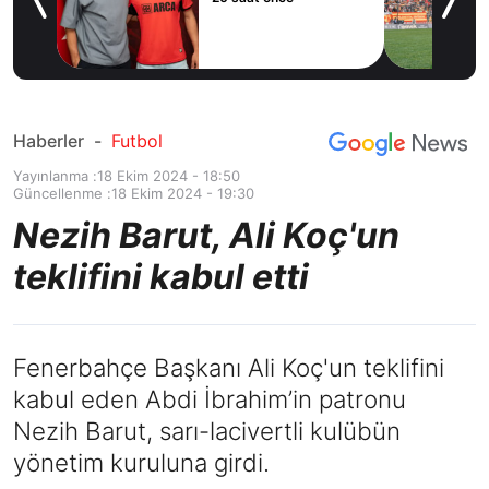
e’ye
Haberler
-
Futbol
Yayınlanma :
18 Ekim 2024 - 18:50
Güncellenme :
18 Ekim 2024 - 19:30
Nezih Barut, Ali Koç'un
teklifini kabul etti
Fenerbahçe Başkanı Ali Koç'un teklifini
kabul eden Abdi İbrahim’in patronu
Nezih Barut, sarı-lacivertli kulübün
yönetim kuruluna girdi.