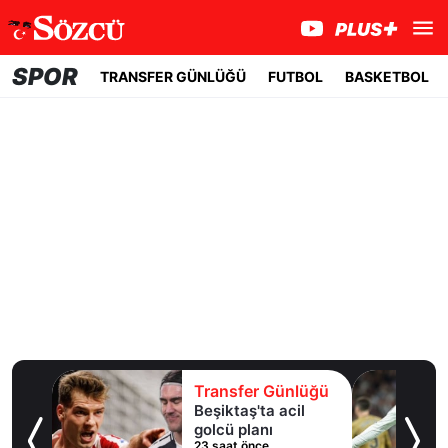
SPOR
TRANSFER GÜNLÜĞÜ
FUTBOL
BASKETBOL
lüğü
Transfer Günlüğü
 10
Beşiktaş'ta acil
an
golcü planı
23 saat önce