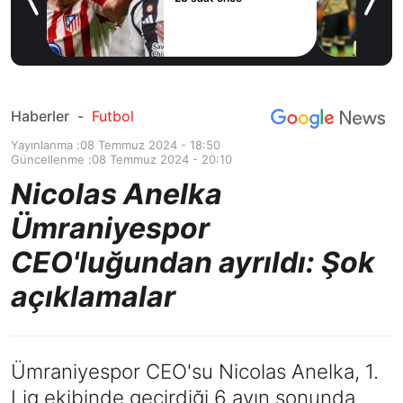
yor!
ov
Haberler
-
Futbol
Yayınlanma :
08 Temmuz 2024 - 18:50
Güncellenme :
08 Temmuz 2024 - 20:10
Nicolas Anelka
Ümraniyespor
CEO'luğundan ayrıldı: Şok
açıklamalar
Ümraniyespor CEO'su Nicolas Anelka, 1.
Lig ekibinde geçirdiği 6 ayın sonunda