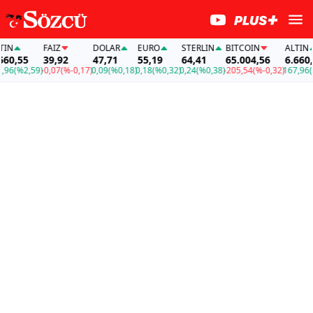
FAİZ
DOLAR
EURO
STERLIN
BITCOIN
ALTIN
,55
39,92
47,71
55,19
64,41
65.004,56
6.660,55
(%2,59)
-0,07
(%-0,17)
0,09
(%0,18)
0,18
(%0,32)
0,24
(%0,38)
-205,54
(%-0,32)
167,96
(%2,