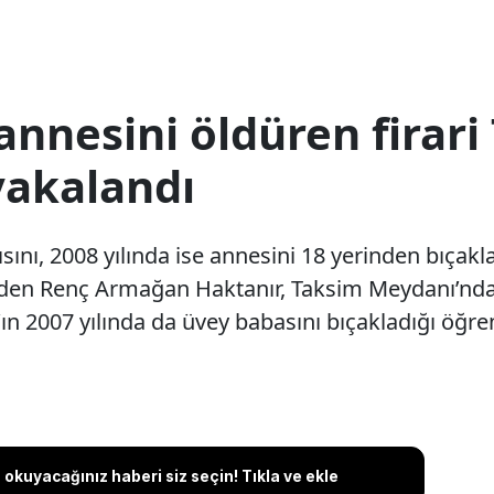
 annesini öldüren firar
yakalandı
ısını, 2008 yılında ise annesini 18 yerinden bıçak
den Renç Armağan Haktanır, Taksim Meydanı’nda
n 2007 yılında da üvey babasını bıçakladığı öğren
okuyacağınız haberi siz seçin! Tıkla ve ekle