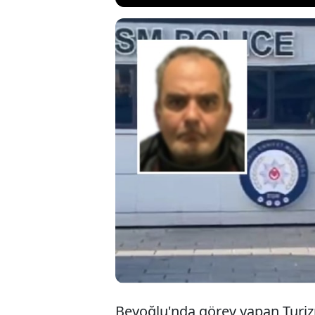
İstanbul'da, 1997 
yerinden bıçakla
firar eden Renç 
Tutuklanarak cez
babasını bıçaklad
Beyoğlu'nda görev yapan Turi