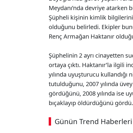
Meydanı’nda devriye atarken bi
Şüpheli kişinin kimlik bilgileri
olduğunu belirledi. Ekipler bu
Renç Armağan Haktanır olduğun
Şüphelinin 2 ayrı cinayetten su
ortaya çıktı. Haktanır’la ilgili
yılında uyuşturucu kullandığı
tutulduğunu, 2007 yılında üvey
gördüğünü, 2008 yılında ise uy
bıçaklayıp öldürdüğünü gördü.
ABERİ OKU
➜
Günün Trend Haberleri
00:02
/ 08:15