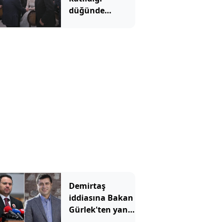
düğünde
Bahçeli nikah
şahidi oldu
Demirtaş
iddiasına Bakan
Gürlek'ten yanıt
geldi