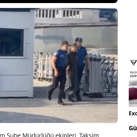
yılında nişanlısını, 2008 yılında ise annesini 18
yarak öldüren, tutuklu bulunduğu cezaevinden
Armağan Haktanır, Taksim Meydanı’nda yakalandı.
aevine gönderilen Haktanır’ın 2007 yılında da üvey
ığı öğrenildi.
Exc
Gü
zm Şube Müdürlüğü ekipleri, Taksim