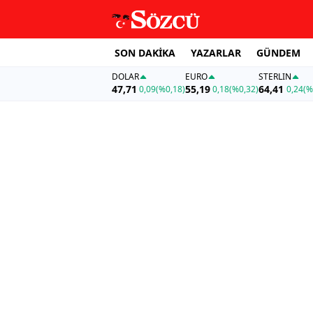
SON DAKİKA
YAZARLAR
GÜNDEM
DOLAR
EURO
STERLIN
47,71
55,19
64,41
0,09
(%0,18)
0,18
(%0,32)
0,24
(%