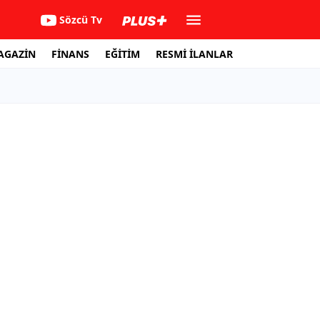
Sözcü Tv
AGAZİN
FİNANS
EĞİTİM
RESMİ İLANLAR