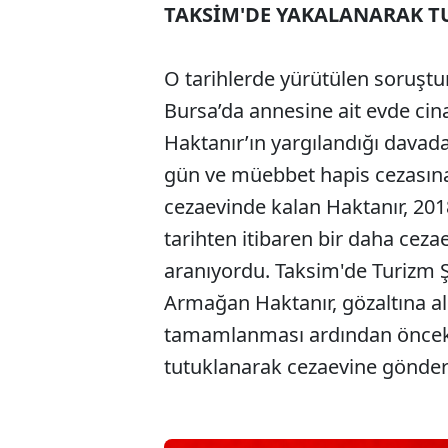
TAKSİM'DE YAKALANARAK T
O tarihlerde yürütülen soruştu
Bursa’da annesine ait evde cina
Haktanır’ın yargılandığı davada
gün ve müebbet hapis cezasına ç
cezaevinde kalan Haktanır, 2018 y
tarihten itibaren bir daha ceza
aranıyordu. Taksim'de Turizm 
Armağan Haktanır, gözaltına alın
tamamlanması ardından öncek
tutuklanarak cezaevine gönderi