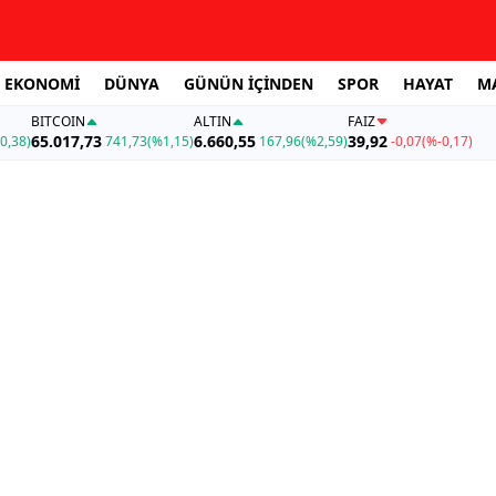
EKONOMİ
DÜNYA
GÜNÜN İÇİNDEN
SPOR
HAYAT
M
BITCOIN
ALTIN
FAİZ
65.017,73
6.660,55
39,92
0,38)
741,73
(%1,15)
167,96
(%2,59)
-0,07
(%-0,17)