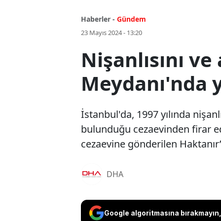
Haberler -
Gündem
23 Mayıs 2024 - 13:20
Nişanlısını ve
Meydanı'nda 
İstanbul'da, 1997 yılında nişanl
bulunduğu cezaevinden firar e
cezaevine gönderilen Haktanır’ı
DHA
Google algoritmasına bırakmayın, 