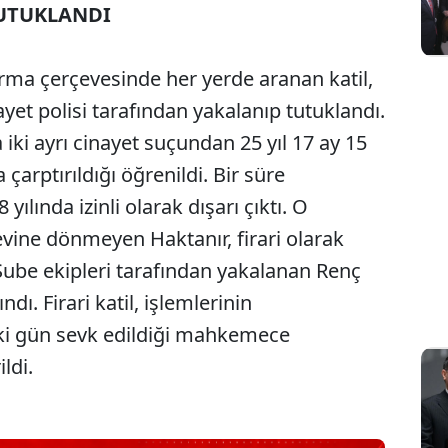
UTUKLANDI
Sesi Aç
rma çerçevesinde her yerde aranan katil,
yet polisi tarafından yakalanıp tutuklandı.
 iki ayrı cinayet suçundan 25 yıl 17 ay 15
arptırıldığı öğrenildi. Bir süre
ılında izinli olarak dışarı çıktı. O
evine dönmeyen Haktanır, firari olarak
Şube ekipleri tarafından yakalanan Renç
dı. Firari katil, işlemlerinin
i gün sevk edildiği mahkemece
ldi.