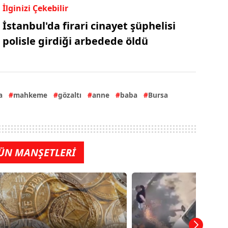
İlginizi Çekebilir
İstanbul'da firari cinayet şüphelisi
polisle girdiği arbedede öldü
a
mahkeme
gözaltı
anne
baba
Bursa
ÜN MANŞETLERİ