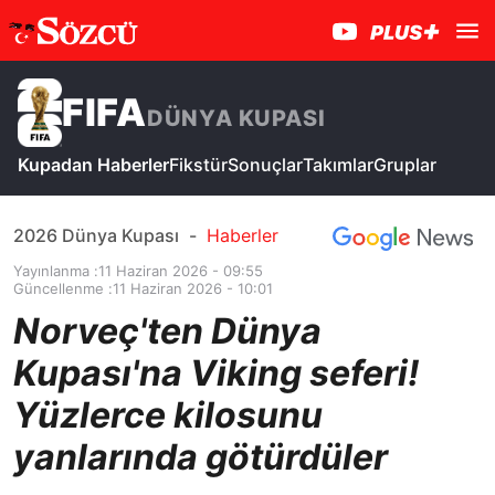
FIFA
DÜNYA KUPASI
Kupadan Haberler
Fikstür
Sonuçlar
Takımlar
Gruplar
2026 Dünya Kupası
-
Haberler
Yayınlanma :
11 Haziran 2026 - 09:55
Güncellenme :
11 Haziran 2026 - 10:01
Norveç'ten Dünya
Kupası'na Viking seferi!
Yüzlerce kilosunu
yanlarında götürdüler