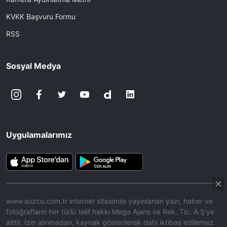
KVKK Başvuru Formu
RSS
Sosyal Medya
Uygulamalarımız
www.sozcu.com.tr internet sitesinde yayınlanan yazı, haber ve
fotoğrafların her türlü telif hakkı Mega Ajans ve Rek. Tic. A.Ş'ye
aittir. İzin alınmadan, kaynak gösterilerek dahi iktibas edilemez.