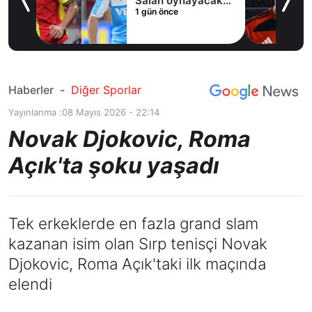
Salah oynayacak
1 gün önce
an
mı?
Haberler
-
Diğer Sporlar
Yayınlanma :
08 Mayıs 2026 - 22:14
Novak Djokovic, Roma
Açık'ta şoku yaşadı
Tek erkeklerde en fazla grand slam
kazanan isim olan Sırp tenisçi Novak
Djokovic, Roma Açık'taki ilk maçında
elendi