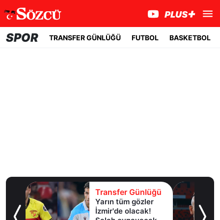
SPOR
TRANSFER GÜNLÜĞÜ
FUTBOL
BASKETBOL
lüğü
Transfer Günlüğü
Yarın tüm gözler
esi!
İzmir'de olacak!