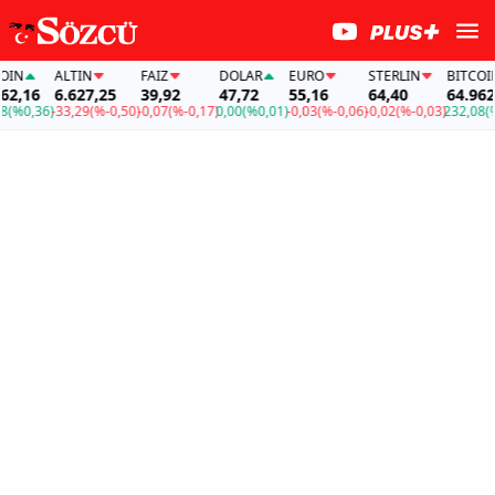
N
ALTIN
FAİZ
DOLAR
EURO
STERLIN
BITCOIN
,16
6.627,25
39,92
47,72
55,16
64,40
64.962,1
%0,36)
-33,29
(%-0,50)
-0,07
(%-0,17)
0,00
(%0,01)
-0,03
(%-0,06)
-0,02
(%-0,03)
232,08
(%0,