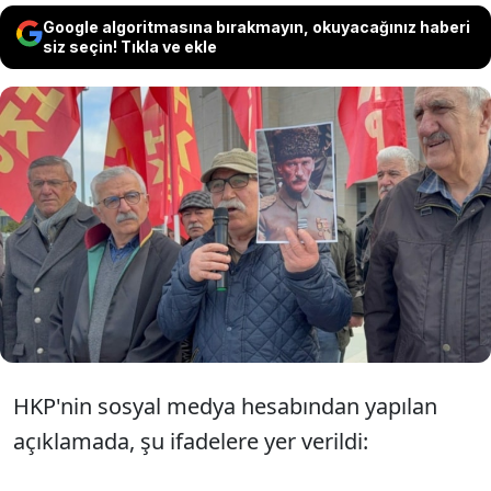
Google algoritmasına bırakmayın, okuyacağınız haberi
siz seçin! Tıkla ve ekle
Halkın Kurtuluş Partisi (HKP), hakkında
verilen 5 aylık hapis cezasının infazına
karar verilen Genel Başkan Nurullah Efe'nin
Maltepe Cezaevi'ne gönderileceğini
açıkladı.
HKP'nin sosyal medya hesabından yapılan
açıklamada, şu ifadelere yer verildi: