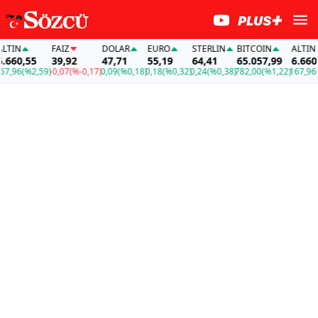
IN
FAİZ
DOLAR
EURO
STERLIN
BITCOIN
ALTIN
660,55
39,92
47,71
55,19
64,41
65.057,99
6.660,5
,96
(%2,59)
-0,07
(%-0,17)
0,09
(%0,18)
0,18
(%0,32)
0,24
(%0,38)
782,00
(%1,22)
167,96
(%2