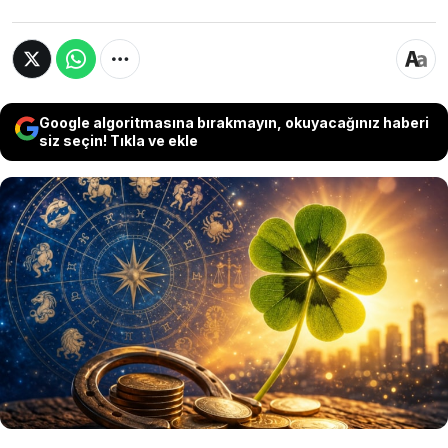
Google algoritmasına bırakmayın, okuyacağınız haberi
siz seçin! Tıkla ve ekle
Astrolojiye ilgi duyanların en çok merak ettiği
konular arasında şanslı burçlar yer alıyor.
Astrologlara göre bazı burçlar, doğuştan
gelen enerjileri sayesinde fırsatları daha
kolay yakalayabiliyor.