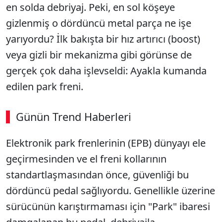
en solda debriyaj. Peki, en sol köşeye
gizlenmiş o dördüncü metal parça ne işe
yarıyordu? İlk bakışta bir hız artırıcı (boost)
veya gizli bir mekanizma gibi görünse de
gerçek çok daha işlevseldi: Ayakla kumanda
edilen park freni.
Günün Trend Haberleri
00:02
/ 08:43
Elektronik park frenlerinin (EPB) dünyayı ele
Sesi Aç
geçirmesinden ve el freni kollarının
standartlaşmasından önce, güvenliği bu
dördüncü pedal sağlıyordu. Genellikle üzerine
sürücünün karıştırmaması için "Park" ibaresi