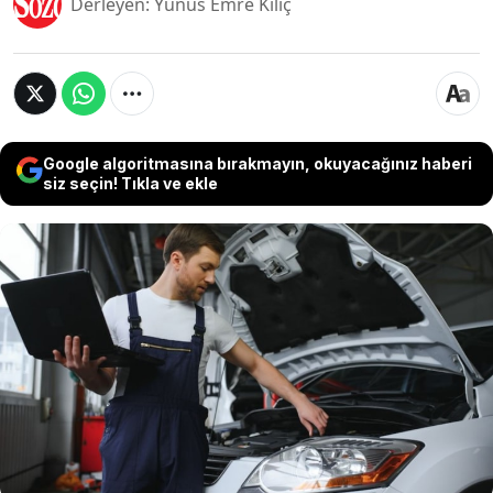
Derleyen: Yunus Emre Kılıç
Google algoritmasına bırakmayın, okuyacağınız haberi
siz seçin! Tıkla ve ekle
Eski araçlarda var olan ve günümüzde üretilen
arabalarda bulunmayan bir özelliği işlevi ortaya
çıktı. Eski model araçlarda bulunan bu özelliği
yıllarca kullanan sürücülerin bile gerçek
işlevinden haberi olmadığı ortaya çıktı. Meğer
orada olmasının gerçekte başka bir sebebi
varmış.