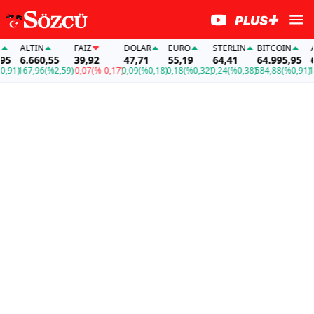
ALTIN
FAİZ
DOLAR
EURO
STERLIN
BITCOIN
ALT
6.660,55
39,92
47,71
55,19
64,41
64.995,95
6.6
1)
167,96
(%2,59)
-0,07
(%-0,17)
0,09
(%0,18)
0,18
(%0,32)
0,24
(%0,38)
584,88
(%0,91)
167,