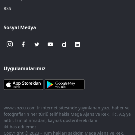
RSS
Sosyal Medya
Uygulamalarımız
www.sozcu.com.tr internet sitesinde yayınlanan yazı, haber ve
fotoğrafların her türlü telif hakkı Mega Ajans ve Rek. Tic. A.Ş'ye
aittir. İzin alınmadan, kaynak gösterilerek dahi
iktibas edilemez.
Copyright © 2023 - Tüm hakları saklıdır. Mega Ajans ve Rek.