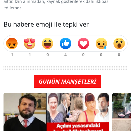
aittir. İzin alınmadan, kaynak gösterilerek dahi iktibas
edilemez.
Bu habere emoji ile tepki ver
GÜNÜN MANŞETLERİ