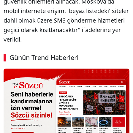
güvenlik önlemleri alınacak. Moskova'da
mobil internete erişim, 'beyaz listedeki' siteler
dahil olmak üzere SMS gönderme hizmetleri
geçici olarak kısıtlanacaktır” ifadelerine yer
verildi.
Günün Trend Haberleri
00:02
/ 08:15
Sesi Aç