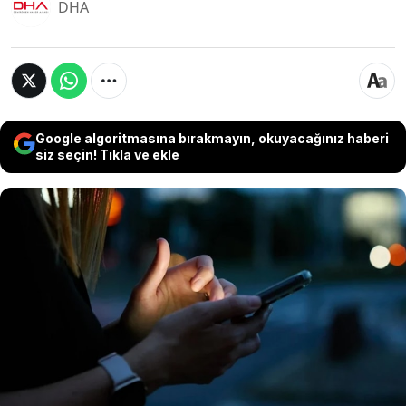
DHA
Google algoritmasına bırakmayın, okuyacağınız haberi
siz seçin! Tıkla ve ekle
Rusya’da 9 Mayıs Zafer Günü Kutlamalarına
yönelik güvenlik önlemleri kapsamında
Moskova’da mobil internette ve SMS
gönderme hizmetlerinde kısıtlamaya gidileceği
açıklandı. Kısıtlamaya ‘Beyaz listede’ yer alan
siteler de dahil olacak.