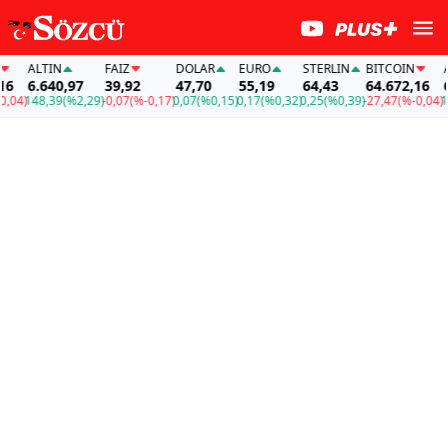
ALTIN
FAİZ
DOLAR
EURO
STERLIN
BITCOIN
AL
6.640,97
39,92
47,70
55,19
64,43
64.672,16
6.
04)
148,39
(%2,29)
-0,07
(%-0,17)
0,07
(%0,15)
0,17
(%0,32)
0,25
(%0,39)
-27,47
(%-0,04)
148