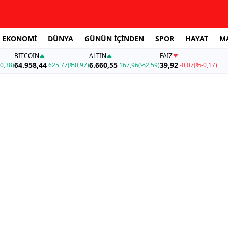
EKONOMİ
DÜNYA
GÜNÜN İÇİNDEN
SPOR
HAYAT
M
BITCOIN
ALTIN
FAİZ
64.958,44
6.660,55
39,92
0,38)
625,77
(%0,97)
167,96
(%2,59)
-0,07
(%-0,17)