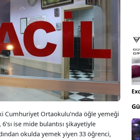
'da Karamanlı Cumhuriyet Ortaokulu'nda 43
 gıda zehirlenmesi şüphesiyle hastaneye kaldırıldı.
lerin sağlık durumu iyi, adli ve idari tahkikat
.
Exc
Gü
ki Cumhuriyet Ortaokulu'nda öğle yemeği
6'sı ise mide bulantısı şikayetiyle
dından okulda yemek yiyen 33 öğrenci,