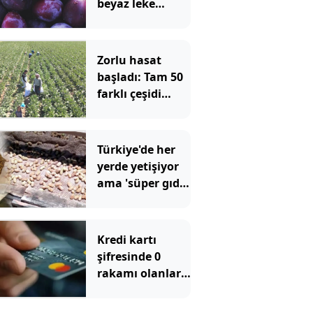
beyaz leke
meğer bu
anlama
geliyormuş
Zorlu hasat
başladı: Tam 50
farklı çeşidi
yapılıyor 1 ay
boyunca
toplanıyor
Türkiye'de her
yerde yetişiyor
ama 'süper gıda'
diye en çok
ABD'de satılıyor
Kredi kartı
şifresinde 0
rakamı olanlara
uyarı yapıldı