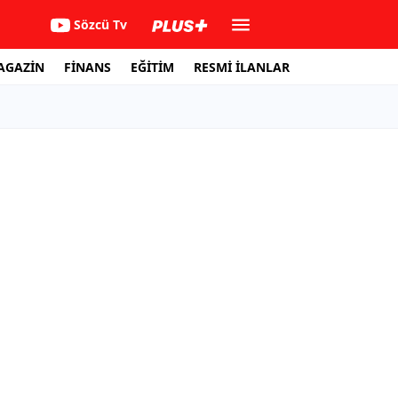
Sözcü Tv
AGAZİN
FİNANS
EĞİTİM
RESMİ İLANLAR