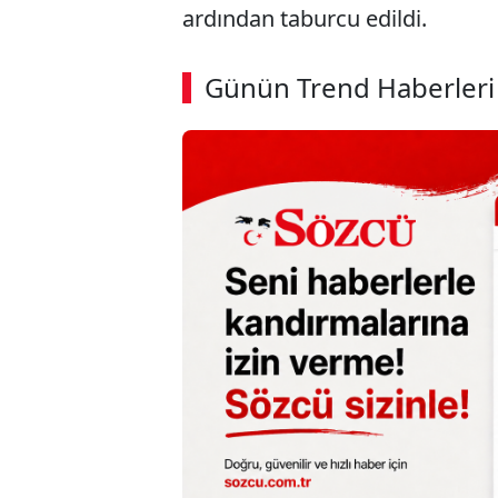
ardından taburcu edildi.
ABERİ OKU
➜
Günün Trend Haberleri
00:02
/ 08:43