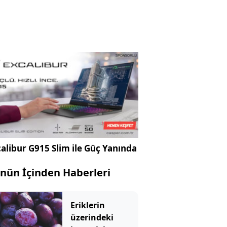
alibur G915 Slim ile Güç Yanında
nün İçinden Haberleri
Eriklerin
üzerindeki