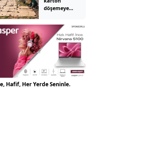
karton
döşemeye
başladılar
e, Hafif, Her Yerde Seninle.