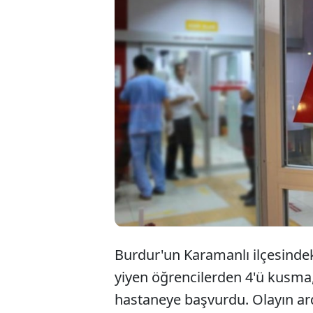
Burdur
öğrenci
Öğrenci
sürüyor
Burdur'un Karamanlı ilçesinde
yiyen öğrencilerden 4'ü kusma, 
hastaneye başvurdu. Olayın ar