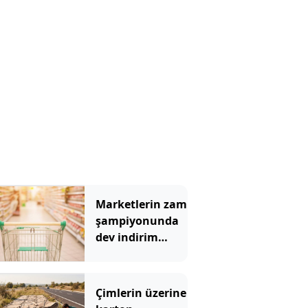
Marketlerin zam
şampiyonunda
dev indirim
hamlesi: Tam 3
bin TIR yola
çıkıyor
Çimlerin üzerine