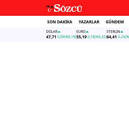
SON DAKİKA
YAZARLAR
GÜNDEM
DOLAR
EURO
STERLIN
47,71
55,19
64,41
0,09
(%0,18)
0,18
(%0,32)
0,24
(%