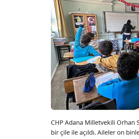
CHP'li Orhan S
eğitim yardımı
gelen yanıtı aç
100 TL ödendiği
CHP Adana Milletvekili Orhan S
bir çile ile açıldı. Aileler on bin