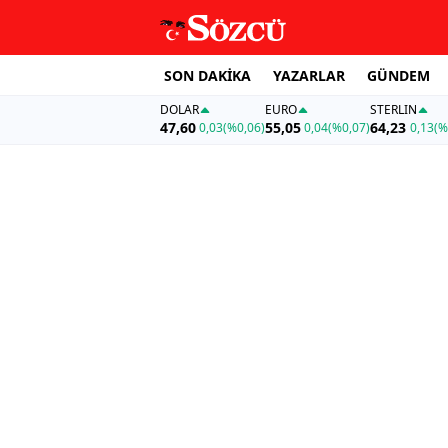
SON DAKİKA
YAZARLAR
GÜNDEM
DOLAR
EURO
STERLIN
47,60
55,05
64,23
0,03
(%0,06)
0,04
(%0,07)
0,13
(%