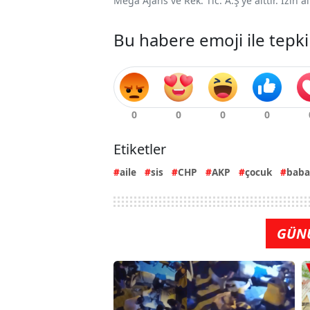
Mega Ajans ve Rek. Tic. A.Ş'ye aittir. İzin
Bu habere emoji ile tepki
Etiketler
aile
sis
CHP
AKP
çocuk
baba
GÜN