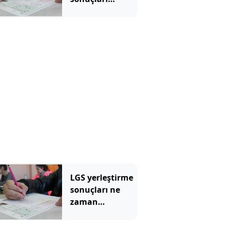
erişime açıldı:
İşte MEB LGS
tercih sonuçları
sorgulama
ekranı
LGS yerleştirme
sonuçları ne
zaman
açıklanacak, 5