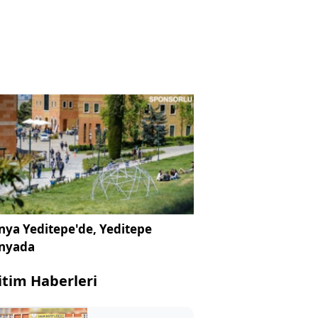
ya Yeditepe'de, Yeditepe
nyada
itim Haberleri