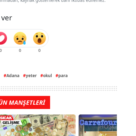
 alınmadan, kaynak gösterilerek dahi iktibas edilemez.
 ver
Adana
yeter
okul
para
ÜN MANŞETLERİ