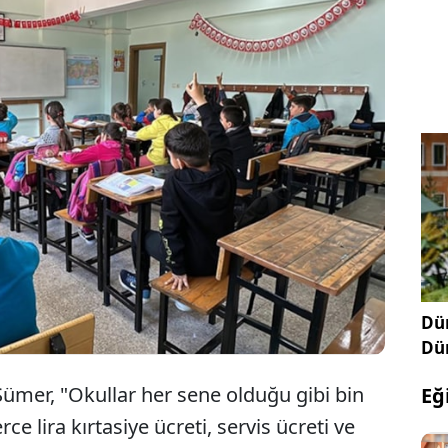
ümer, geliri olmayan ailelerin çocuklarına ne kadar
 yapıldığına dair Aile Bakanlığı'na sorduğu soruya
ıkladı. Sümer, erkek çocuğu için 90, kız çocuğuna
ni bunun günlük 4 liraya denk geldiğini bildirdi.
Dün
Dü
ümer, "Okullar her sene olduğu gibi bin
Eğ
lerce lira kırtasiye ücreti, servis ücreti ve