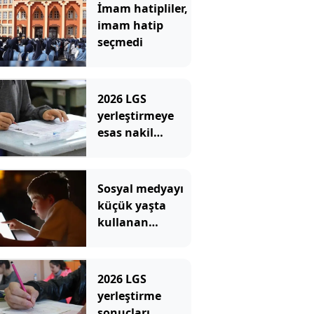
İmam hatipliler,
imam hatip
seçmedi
2026 LGS
yerleştirmeye
esas nakil
başvurusu:
Nasıl ve nereden
yapılır?
Sosyal medyayı
küçük yaşta
kullanan
çocuklar bazı
derslerde daha
başarısız
2026 LGS
olabiliyor
yerleştirme
sonuçları