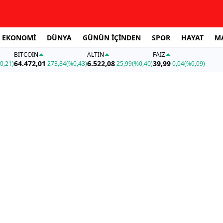
EKONOMİ
DÜNYA
GÜNÜN İÇİNDEN
SPOR
HAYAT
M
BITCOIN
ALTIN
FAİZ
64.472,01
6.522,08
39,99
0,21)
273,84
(%0,43)
25,99
(%0,40)
0,04
(%0,09)