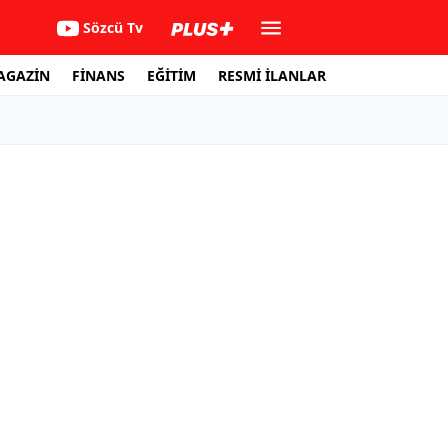
Sözcü Tv
AGAZİN
FİNANS
EĞİTİM
RESMİ İLANLAR