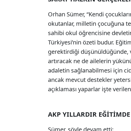
Orhan Sümer, “Kendi çocukların
okutanlar, milletin çocuğuna te
sahibi okul öğrencisine devleti
Türkiyesi’nin özeti budur. Eği
gerektirdiği düşünüldüğünde, ve
artıracak ne de ailelerin yükün
adaletin sağlanabilmesi için cid
ancak mevcut destekler yetersi
açıklaması yaparlar işte verile
AKP YILLARDIR EĞİTİMDE
Sümer, şöyle devam etti: