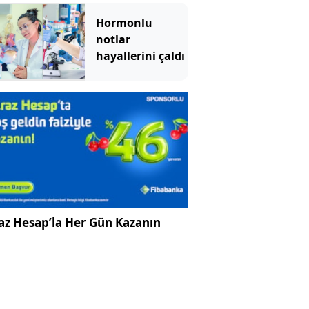
Ağustos 2026
Çarşamba günü
Hormonlu
mü?
notlar
hayallerini çaldı
az Hesap’la Her Gün Kazanın