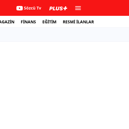
Sözcü Tv
AGAZİN
FİNANS
EĞİTİM
RESMİ İLANLAR