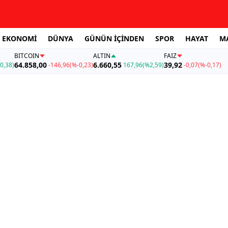
EKONOMİ
DÜNYA
GÜNÜN İÇİNDEN
SPOR
HAYAT
M
BITCOIN
ALTIN
FAİZ
64.858,00
6.660,55
39,92
0,38)
-146,96
(%-0,23)
167,96
(%2,59)
-0,07
(%-0,17)