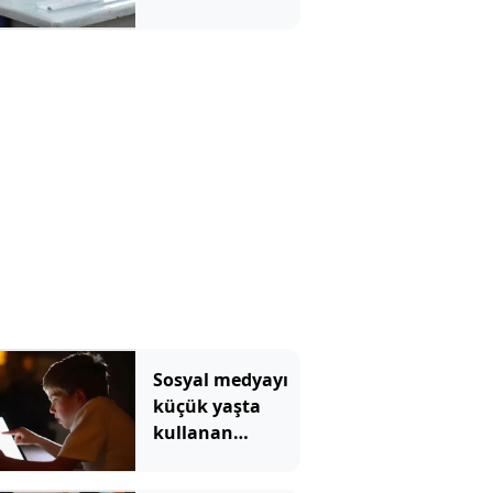
başvurusu:
Nasıl ve nereden
yapılır?
Sosyal medyayı
küçük yaşta
kullanan
çocuklar bazı
derslerde daha