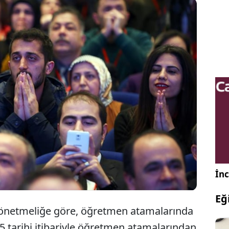
sı yapılacak öğretmenler için bir dönem sona
 2025 yılında öğretmen atamalarında KPSS puanı
 kaldırıldı. Karar Resmi Gazete'de yayımlandı.
İnc
Eğ
önetmeliğe göre, öğretmen atamalarında
025 tarihi itibariyle öğretmen atamalarından