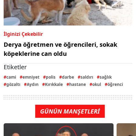
İlginizi Çekebilir
Derya öğretmen ve öğrencileri, sokak
köpeklerine can oldu
Etiketler
cami
emniyet
polis
darbe
saldırı
sağlık
gözaltı
Aydın
Kırıkkale
hastane
okul
öğrenci
GÜNÜN MANŞETLERİ