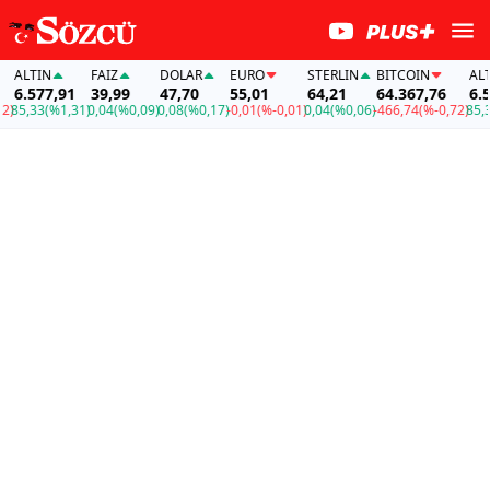
LTIN
FAİZ
DOLAR
EURO
STERLIN
BITCOIN
ALTIN
.577,91
39,99
47,70
55,01
64,21
64.367,76
6.577
5,33
(%1,31)
0,04
(%0,09)
0,08
(%0,17)
-0,01
(%-0,01)
0,04
(%0,06)
-466,74
(%-0,72)
85,33
(