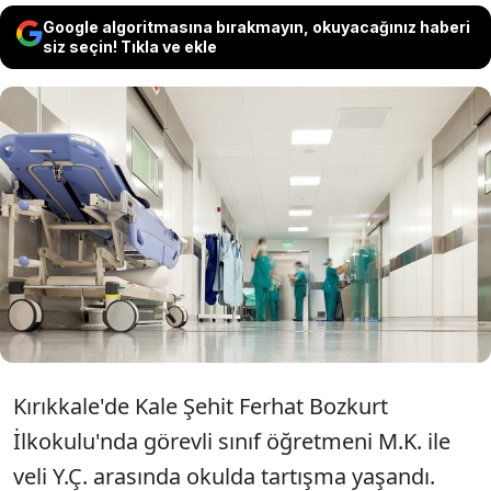
Google algoritmasına bırakmayın, okuyacağınız haberi
siz seçin! Tıkla ve ekle
Kırıkkale'de sınıf öğretmenini darbeden
veli gözaltına alındı. İl Milli Eğitim
Müdürlüğü'nden saldırıyla ilgili
açıklama geldi.
Kırıkkale'de Kale Şehit Ferhat Bozkurt
İlkokulu'nda görevli sınıf öğretmeni M.K. ile
veli Y.Ç. arasında okulda tartışma yaşandı.