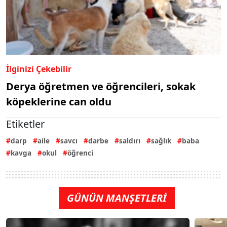
İlginizi Çekebilir
Derya öğretmen ve öğrencileri, sokak
köpeklerine can oldu
Etiketler
darp
aile
savcı
darbe
saldırı
sağlık
baba
kavga
okul
öğrenci
GÜNÜN MANŞETLERİ