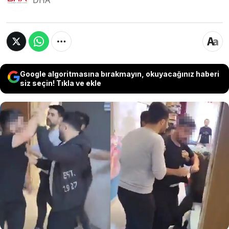
DHA
Google algoritmasına bırakmayın, okuyacağınız haberi
siz seçin! Tıkla ve ekle
Kocaeli’nin Darıca ilçesinde, kızı ile kavga eden
öğrenciyi göstermediği için öğretmen Burak
Laçin’in üzerine yürüyen, araya giren öğretmen
Mehmet Demir’i de darbettiği iddiasıyla adliyeye
sevk edilen M.A. (32) ve yakını S.A. (28), adli
kontrol tedbiri kapsamında 300’er bin TL
kefaletle serbest bırakıldı.