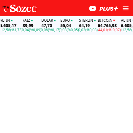
IN
FAİZ
DOLAR
EURO
STERLIN
BITCOIN
ALTIN
05,17
39,99
47,70
55,04
64,19
64.765,98
6.605,17
58
(%1,73)
0,04
(%0,09)
0,08
(%0,17)
0,03
(%0,05)
0,02
(%0,03)
-44,01
(%-0,07)
112,58
(%1,