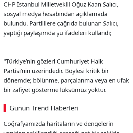
CHP İstanbul Milletvekili Oğuz Kaan Salıcı,
sosyal medya hesabından açıklamada
bulundu. Partililere çağrıda bulunan Salıcı,
yaptığı paylaşımda şu ifadeleri kullandı;
"Türkiye’nin gözleri Cumhuriyet Halk
Partisi’nin üzerindedir. Böylesi kritik bir
dönemde; bölünme, parçalanma veya en ufak
bir zafiyet gösterme lüksümüz yoktur.
Günün Trend Haberleri
00:02
/ 09:08
Coğrafyamızda haritaların ve dengelerin
Sesi Aç