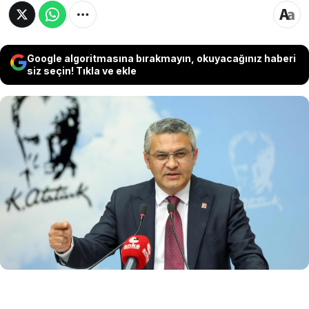
Google algoritmasına bırakmayın, okuyacağınız haberi
siz seçin! Tıkla ve ekle
Mutlak butlan kararı sonrası açıklama yapan
CHP İstanbul Milletvekili Oğuz Kaan Salıcı,
"Cumhuriyet Halk Partisi üyelerinin bir
demokrasi bayramı olarak gördüğü
Kurultayımızın mümkün olan en kısa sürede
toplanması elzemdir" dedi.