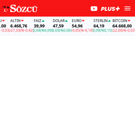
ALTIN
FAİZ
DOLAR
EURO
STERLIN
BITCOIN
A
0
6.468,76
39,99
47,59
54,96
64,19
64.668,00
6
,03)
-27,33
(%-0,42)
0,04
(%0,09)
0,03
(%0,06)
-0,05
(%-0,10)
0,09
(%0,15)
-22,00
(%-0,03)
-2