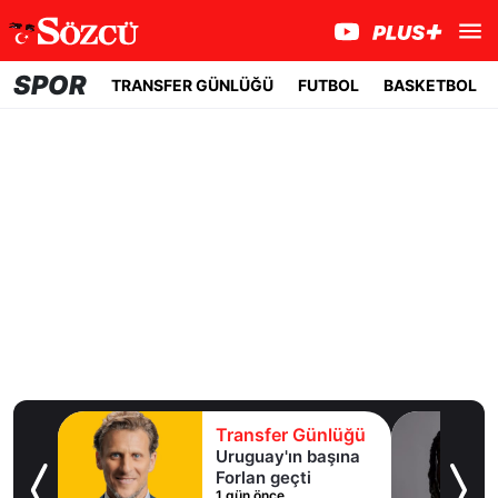
SPOR
TRANSFER GÜNLÜĞÜ
FUTBOL
BASKETBOL
lüğü
Transfer Günlüğü
ışma
Uruguay'ın başına
al
Forlan geçti
1 gün önce