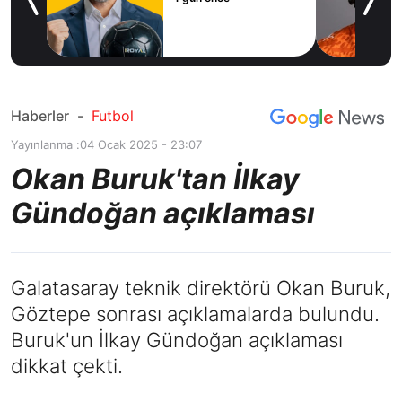
icius
Haberler
-
Futbol
Yayınlanma :
04 Ocak 2025 - 23:07
Okan Buruk'tan İlkay
Gündoğan açıklaması
Galatasaray teknik direktörü Okan Buruk,
Göztepe sonrası açıklamalarda bulundu.
Buruk'un İlkay Gündoğan açıklaması
dikkat çekti.