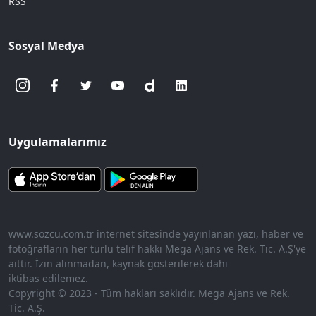
RSS
Sosyal Medya
Uygulamalarımız
www.sozcu.com.tr internet sitesinde yayınlanan yazı, haber ve
fotoğrafların her türlü telif hakkı Mega Ajans ve Rek. Tic. A.Ş'ye
aittir. İzin alınmadan, kaynak gösterilerek dahi
iktibas edilemez.
Copyright © 2023 - Tüm hakları saklıdır. Mega Ajans ve Rek.
Tic. A.Ş.