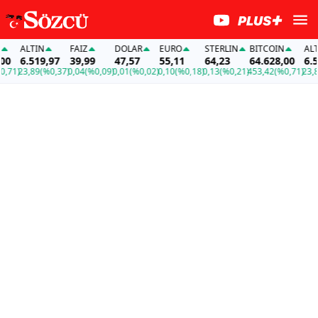
ALTIN
FAİZ
DOLAR
EURO
STERLIN
BITCOIN
ALTIN
6.519,97
39,99
47,57
55,11
64,23
64.628,00
6.519
1)
23,89
(%0,37)
0,04
(%0,09)
0,01
(%0,02)
0,10
(%0,18)
0,13
(%0,21)
453,42
(%0,71)
23,89
(%