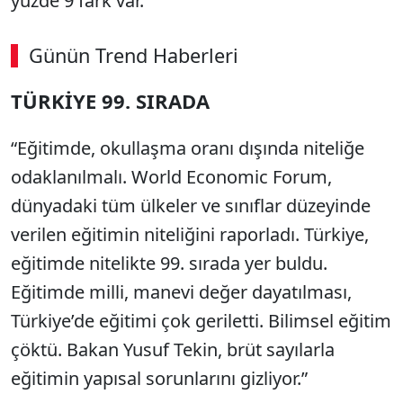
yüzde 9 fark var.”
Günün Trend Haberleri
TÜRKİYE 99. SIRADA
SÖZCÜ SON DAKİKA
“Eğitimde, okullaşma oranı dışında niteliğe
odaklanılmalı. World Economic Forum,
dünyadaki tüm ülkeler ve sınıflar düzeyinde
verilen eğitimin niteliğini raporladı. Türkiye,
eğitimde nitelikte 99. sırada yer buldu.
Eğitimde milli, manevi değer dayatılması,
Türkiye’de eğitimi çok geriletti. Bilimsel eğitim
çöktü. Bakan Yusuf Tekin, brüt sayılarla
eğitimin yapısal sorunlarını gizliyor.”