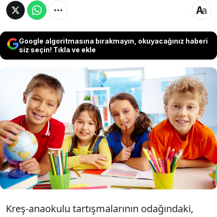
Google algoritmasına bırakmayın, okuyacağınız haberi
siz seçin! Tıkla ve ekle
Milli Eğitim Bakanı Yusuf Tekin, yüzde 95.44
oranıyla Türkiye’nin okul öncesi eğitimde OECD
ülkelerinin tamamını geçtiğini söylese de net
okullaşma oranı yüzde 48.6’da kaldı. Okul
çağındaki 3-4-5 yaş grubu 3.8 milyon çocuktan 2
milyon çocuk ortalıkta yok.
Kreş-anaokulu tartışmalarının odağındaki,