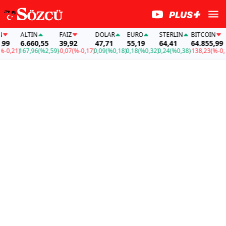
ALTIN
FAİZ
DOLAR
EURO
STERLIN
BITCOIN
A
6.660,55
39,92
47,71
55,19
64,41
64.855,99
6
21)
167,96
(%2,59)
-0,07
(%-0,17)
0,09
(%0,18)
0,18
(%0,32)
0,24
(%0,38)
-138,23
(%-0,21)
16