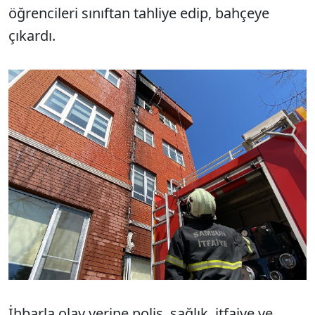
öğrencileri sınıftan tahliye edip, bahçeye
çıkardı.
İhbarla olay yerine polis, sağlık, itfaiye ve