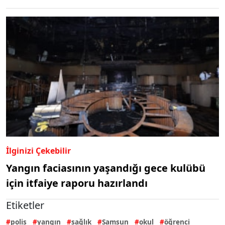
İlginizi Çekebilir
Yangın faciasının yaşandığı gece kulübü
için itfaiye raporu hazırlandı
Etiketler
polis
yangın
sağlık
Samsun
okul
öğrenci