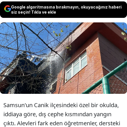
Google algoritmasına bırakmayın, okuyacağınız haberi
siz seçin! Tıkla ve ekle
Samsun'da özel bir okulda, ders sırasında
yangın çıktı. Öğretmenler öğrencileri
tahliye ederken, alevler büyümeden itfaiye
ekipleri tarafından söndürüldü.
Samsun'un Canik ilçesindeki özel bir okulda,
iddiaya göre, dış cephe kısmından yangın
çıktı. Alevleri fark eden öğretmenler, dersteki