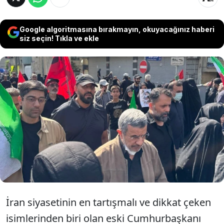
Google algoritmasına bırakmayın, okuyacağınız haberi
siz seçin! Tıkla ve ekle
Eski İran Cumhurbaşkanı Ahmedinejad'ın
aylar önce suikast sonucu hayatını
kaybettiği ortaya çıkmıştı. Ahmedinejad,
Hamaney'in cenazesinde ortaya çıktı.
İran siyasetinin en tartışmalı ve dikkat çeken
isimlerinden biri olan eski Cumhurbaşkanı