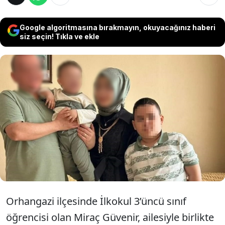
Google algoritmasına bırakmayın, okuyacağınız haberi
siz seçin! Tıkla ve ekle
Bursa’da, ailesi ile birlikte Anneler Günü’nü
kutlamak için anneannesinin evine giden C.K.
(9), iddiaya göre evde bulunan av tüfeği ile
oynarken silahın ateş alması sonucu kuzeni
Miraç Güvenir’in (9) ölümüne neden oldu.
Orhangazi ilçesinde İlkokul 3’üncü sınıf
öğrencisi olan Miraç Güvenir, ailesiyle birlikte