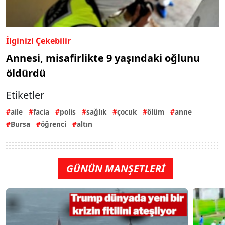
İlginizi Çekebilir
Annesi, misafirlikte 9 yaşındaki oğlunu
öldürdü
Etiketler
aile
facia
polis
sağlık
çocuk
ölüm
anne
Bursa
öğrenci
altın
GÜNÜN MANŞETLERİ