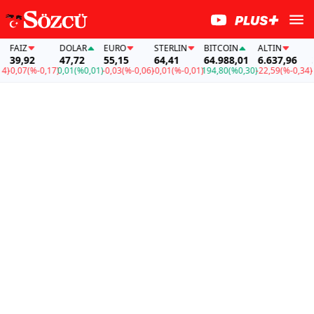
FAİZ
DOLAR
EURO
STERLIN
BITCOIN
ALTIN
FAİ
39,92
47,72
55,15
64,41
64.988,01
6.637,96
39
0,07
(%-0,17)
0,01
(%0,01)
-0,03
(%-0,06)
-0,01
(%-0,01)
194,80
(%0,30)
-22,59
(%-0,34)
-0,