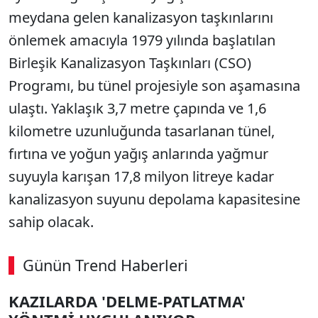
meydana gelen kanalizasyon taşkınlarını
önlemek amacıyla 1979 yılında başlatılan
Birleşik Kanalizasyon Taşkınları (CSO)
Programı, bu tünel projesiyle son aşamasına
ulaştı. Yaklaşık 3,7 metre çapında ve 1,6
kilometre uzunluğunda tasarlanan tünel,
fırtına ve yoğun yağış anlarında yağmur
suyuyla karışan 17,8 milyon litreye kadar
kanalizasyon suyunu depolama kapasitesine
sahip olacak.
Günün Trend Haberleri
00:02
/ 03:53
KAZILARDA 'DELME-PATLATMA'
Sesi Aç