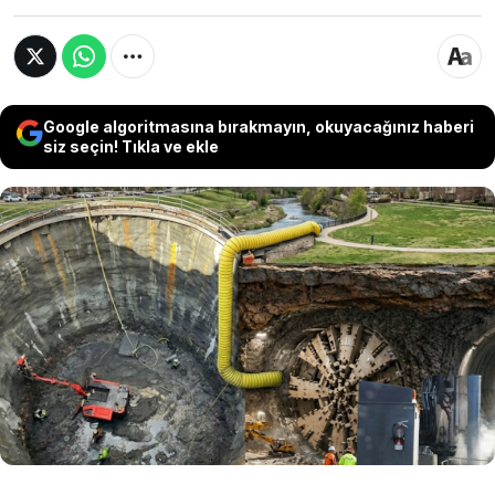
Google algoritmasına bırakmayın, okuyacağınız haberi
siz seçin! Tıkla ve ekle
ABD’nin Virginia eyaletine bağlı Lynchburg
kentinde yürütülen bir altyapı projesinde,
Blackwater Creek akarsuyunun yerin 37 metre
altındaki katı kayalar delme-patlatma yöntemiyle
aşılıyor. Sıkı güvenlik protokolü gereği her
patlatma öncesi beşer kez kısa sirenle uyarı
yapılıyor.