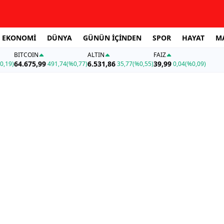
EKONOMİ
DÜNYA
GÜNÜN İÇİNDEN
SPOR
HAYAT
M
BITCOIN
ALTIN
FAİZ
64.675,99
6.531,86
39,99
0,19)
491,74
(%0,77)
35,77
(%0,55)
0,04
(%0,09)