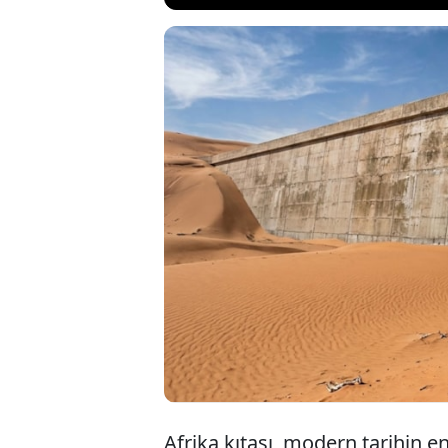
Afrika’da 11 ülken
projesiyle, Sahra
kilometrelik bir b
verilerine göre ç
bölgedeki 250 mil
Afrika kıtası, modern tarihin e