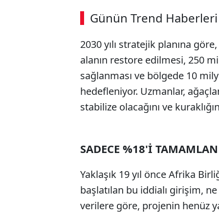
Günün Trend Haberleri
2030 yılı stratejik planına gö
SÖZCÜ SON DAKİKA
alanın restore edilmesi, 250 m
sağlanması ve bölgede 10 milyo
hedefleniyor. Uzmanlar, ağaçla
stabilize olacağını ve kuraklığın 
SADECE %18'İ TAMAMLA
Yaklaşık 19 yıl önce Afrika Birl
başlatılan bu iddialı girişim, n
verilere göre, projenin henüz y