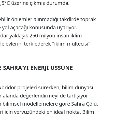
1,5°C üzerine çıkmış durumda.
ebilir önlemler alınmadığı takdirde toprak
e yol açacağı konusunda uyarıyor.
adar yaklaşık 250 milyon insan iklim
e evlerini terk ederek "iklim mültecisi"
E SAHRA'YI ENERJİ ÜSSÜNE
koridor projeleri sürerken, bilim dünyası
ir alanda değerlendirmeyi de tartışıyor.
an bilimsel modellemelere göre Sahra Çölü,
ri için yeryüzündeki en ideal nokta. Bilim