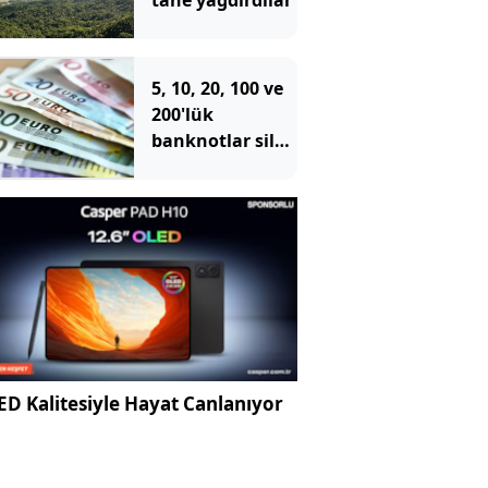
tane yağdırdılar
5, 10, 20, 100 ve
200'lük
banknotlar sil
baştan değişiyor
D Kalitesiyle Hayat Canlanıyor