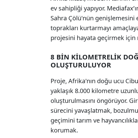
ev sahipliği yapıyor. Mediafax’ın
Sahra Çölü'nün genişlemesini e
toprakları kurtarmayı amaçlay
projesini hayata geçirmek için
8 BİN KİLOMETRELİK DO
OLUŞTURULUYOR
Proje, Afrika'nın doğu ucu Cibu
yaklaşık 8.000 kilometre uzunl
oluşturulmasını öngörüyor. Gi
sürecini yavaşlatmak, bozulmu
geçimini tarım ve hayvancılıkla
korumak.
ABERİ OKU
➜