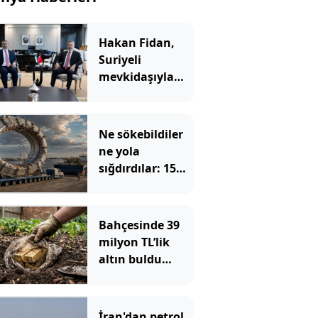
Hakan Fidan,
Suriyeli
mevkidaşıyla
görüştü: İşbirliği
vurgusu yaptı
Ne sökebildiler
ne yola
sığdırdılar: 15
metrelik dev
halkayı 35
günde böyle
Bahçesinde 39
taşıdılar
milyon TL’lik
altın buldu
devlete
bildirdiğine
pişman oldu
İran'dan petrol