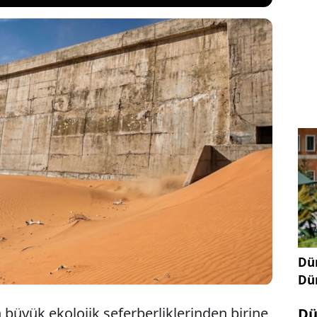
in katılımıyla yürütülen "Büyük Yeşil Duvar"
 Çölü’nün genişlemesini durdurmak için 8 bin
itki örtüsü kuşağı oluşturuluyor. Birleşmiş Milletler
ölleşme engellenemezse, 2050 yılına kadar
yon insanın göç etmek zorunda kalabilir...
Dün
Dü
n büyük ekolojik seferberliklerinden birine
Dü