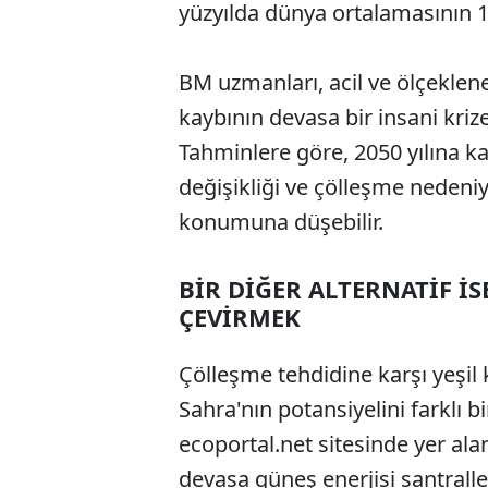
yüzyılda dünya ortalamasının 
BM uzmanları, acil ve ölçeklen
kaybının devasa bir insani kriz
Tahminlere göre, 2050 yılına k
değişikliği ve çölleşme nedeniyl
konumuna düşebilir.
BİR DİĞER ALTERNATİF İS
ÇEVİRMEK
Çölleşme tehdidine karşı yeşil 
Sahra'nın potansiyelini farklı b
ecoportal.net sitesinde yer al
devasa güneş enerjisi santralle