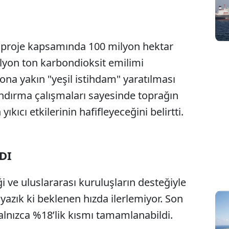
re, proje kapsamında 100 milyon hektar
ilyon ton karbondioksit emilimi
na yakın "yeşil istihdam" yaratılması
ndırma çalışmaları sayesinde toprağın
yıkıcı etkilerinin hafifleyeceğini belirtti.
NDI
iği ve uluslararası kuruluşların desteğiyle
e yazık ki beklenen hızda ilerlemiyor. Son
alnızca %18’lik kısmı tamamlanabildi.