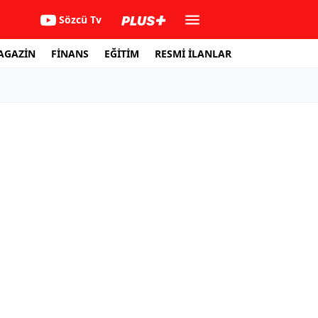
Sözcü Tv
AGAZİN
FİNANS
EĞİTİM
RESMİ İLANLAR