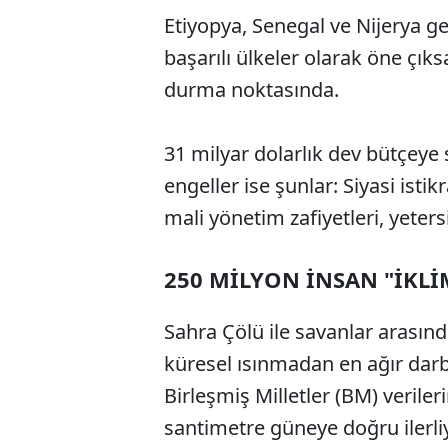
Etiyopya, Senegal ve Nijerya ge
başarılı ülkeler olarak öne çık
durma noktasında.
31 milyar dolarlık dev bütçeye
engeller ise şunlar: Siyasi istik
mali yönetim zafiyetleri, yetersi
250 MİLYON İNSAN "İKLİ
Sahra Çölü ile savanlar arasında
küresel ısınmadan en ağır darbe
Birleşmiş Milletler (BM) veriler
santimetre güneye doğru ilerliyo