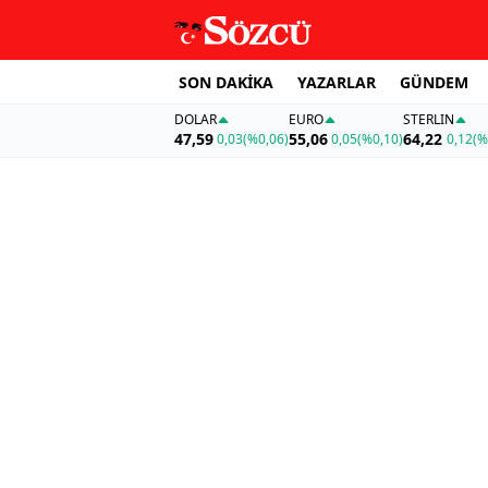
SON DAKİKA
YAZARLAR
GÜNDEM
DOLAR
EURO
STERLIN
47,59
55,06
64,22
0,03
(%0,06)
0,05
(%0,10)
0,12
(%