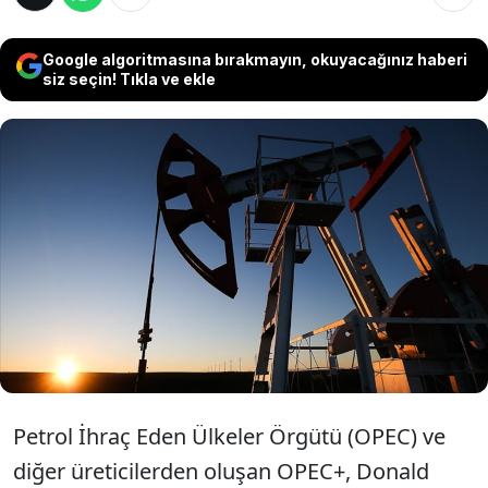
Google algoritmasına bırakmayın, okuyacağınız haberi
siz seçin! Tıkla ve ekle
OPEC+ Trump döneminde ABD'nin petrol
üretiminin artacağından endişe ediyor. ABD ile
yakın ilişkilere sahip bir OPEC+ ülkesinin
temsilcisi, "ABD'nin petrol tedarikinde artış
görebiliriz, ki bizim için iyi olmaz" dedi.
Petrol İhraç Eden Ülkeler Örgütü (OPEC) ve
diğer üreticilerden oluşan OPEC+, Donald