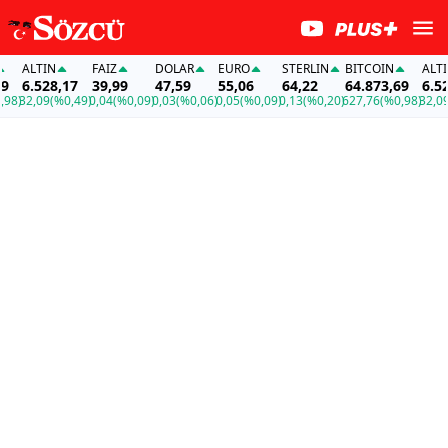
ALTIN
FAİZ
DOLAR
EURO
STERLIN
BITCOIN
ALTIN
6.528,17
39,99
47,59
55,06
64,22
64.873,69
6.528
8)
32,09
(%0,49)
0,04
(%0,09)
0,03
(%0,06)
0,05
(%0,09)
0,13
(%0,20)
627,76
(%0,98)
32,09
(%