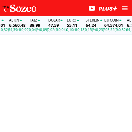
ALTIN
FAİZ
DOLAR
EURO
STERLIN
BITCOIN
ALTI
1
6.560,48
39,99
47,59
55,11
64,24
64.574,01
6.56
32)
64,39
(%0,99)
0,04
(%0,09)
0,02
(%0,04)
0,10
(%0,18)
0,15
(%0,23)
203,52
(%0,32)
64,39