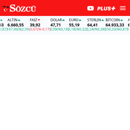
ALTIN
FAİZ
DOLAR
EURO
STERLIN
BITCOIN
ALT
6.660,55
39,92
47,71
55,19
64,41
64.933,33
6.6
7)
167,96
(%2,59)
-0,07
(%-0,17)
0,09
(%0,18)
0,18
(%0,32)
0,24
(%0,38)
559,33
(%0,87)
167