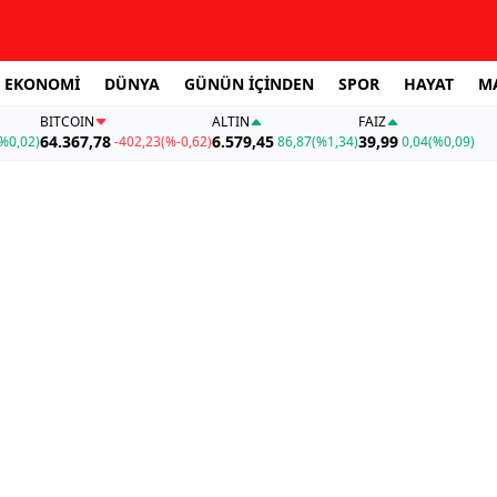
EKONOMİ
DÜNYA
GÜNÜN İÇİNDEN
SPOR
HAYAT
M
BITCOIN
ALTIN
FAİZ
64.367,78
6.579,45
39,99
%0,02)
-402,23
(%-0,62)
86,87
(%1,34)
0,04
(%0,09)