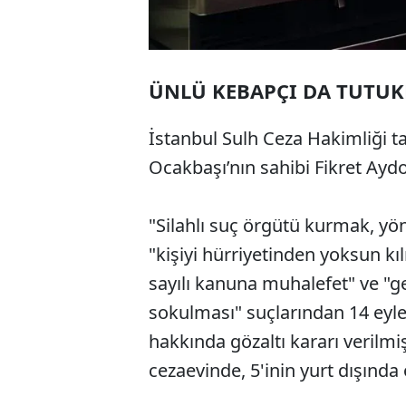
ÜNLÜ KEBAPÇI DA TUTU
İstanbul Sulh Ceza Hakimliği t
Ocakbaşı’nın sahibi Fikret Ayd
"Silahlı suç örgütü kurmak, yö
"kişiyi hürriyetinden yoksun kı
sayılı kanuna muhalefet" ve "g
sokulması" suçlarından 14 eylem
hakkında gözaltı kararı verilmiş
cezaevinde, 5'inin yurt dışında