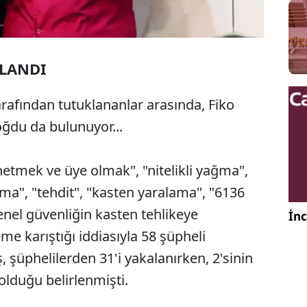
KLANDI
arafından tutuklananlar arasında, Fiko
oğdu da bulunuyor...
netmek ve üye olmak", "nitelikli yağma",
lma", "tehdit", "kasten yaralama", "6136
enel güvenliğin kasten tehlikeye
İnc
e karıştığı iddiasıyla 58 şüpheli
, şüphelilerden 31'i yakalanırken, 2'sinin
 olduğu belirlenmişti.