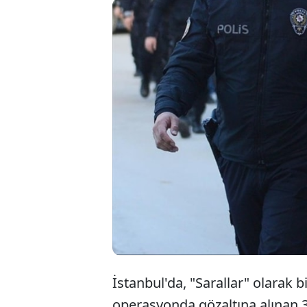
İ
s
F
İstanbul'da, "Sarallar" olarak 
operasyonda gözaltına alınan 3