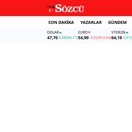
SON DAKİKA
YAZARLAR
GÜNDEM
DOLAR
EURO
STERLIN
47,70
54,99
64,19
0,08
(%0,17)
-0,02
(%-0,04)
0,01
(