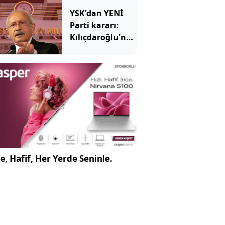
yok” dediler,
YSK'dan YENİ
ihaleyi kendi
Parti kararı:
şirketine
Kılıçdaroğlu'nun
verdiler
her istediği
oluyordu, en
istemediği
başına geldi
e, Hafif, Her Yerde Seninle.