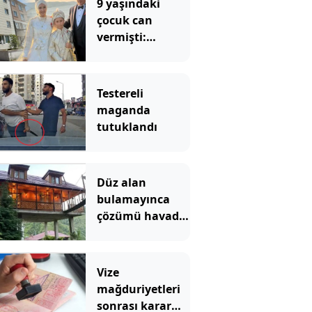
9 yaşındaki
çocuk can
vermişti:
İlaçlama
faciasında 2
tutuklama
Testereli
maganda
tutuklandı
Düz alan
bulamayınca
çözümü havada
buldu: Yol
üzerine lüks
villa yaptı
Vize
mağduriyetleri
sonrası karar