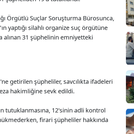
ığı Örgütlü Suçlar Soruşturma Bürosunca,
l'ın yaptığı silahlı organize suç örgütüne
 alınan 31 şüphelinin emniyetteki
e getirilen şüpheliler, savcılıkta ifadeleri
Sesi Aç
eza hakimliğine sevk edildi.
n tutuklanmasına, 12'sinin adli kontrol
 hükmederken, firari şüpheliler hakkında