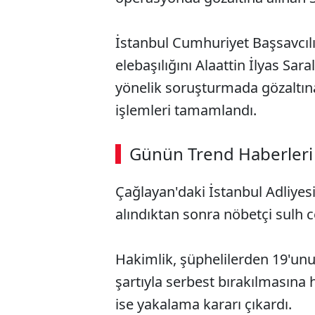
İstanbul Cumhuriyet Başsavcıl
elebaşılığını Alaattin İlyas Sara
yönelik soruşturmada gözaltına
işlemleri tamamlandı.
ABERİ OKU
➜
Günün Trend Haberleri
00:03
/ 02:14
Çağlayan'daki İstanbul Adliyesi'n
alındıktan sonra nöbetçi sulh c
Hakimlik, şüphelilerden 19'unu
şartıyla serbest bırakılmasına
ise yakalama kararı çıkardı.