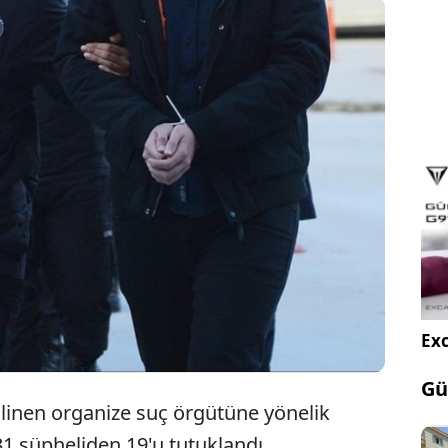
stanbul merkezli yürütülen organize suç örgütü
oruşturması kapsamında, Fiko Ocakbaşı’nın sahibi
ikret Aydoğdu tutuklandı.
Exc
Gü
bilinen organize suç örgütüne yönelik
1 şüpheliden 19'u tutuklandı.