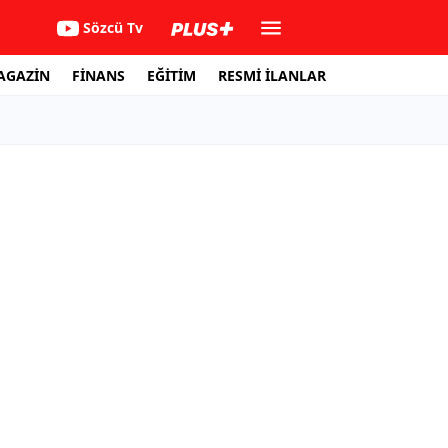
Sözcü Tv
AGAZİN
FİNANS
EĞİTİM
RESMİ İLANLAR