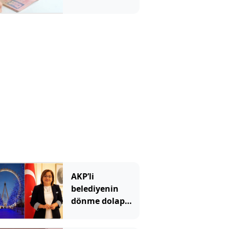
verildi: 3 aylık
yasak geldi
AKP’li
belediyenin
dönme dolap
tartışması:
“Kamu kaynağı