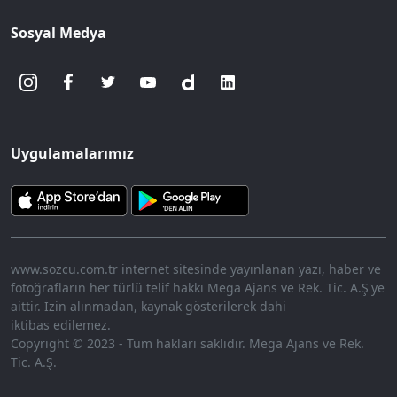
Sosyal Medya
Uygulamalarımız
www.sozcu.com.tr internet sitesinde yayınlanan yazı, haber ve
fotoğrafların her türlü telif hakkı Mega Ajans ve Rek. Tic. A.Ş'ye
aittir. İzin alınmadan, kaynak gösterilerek dahi
iktibas edilemez.
Copyright © 2023 - Tüm hakları saklıdır. Mega Ajans ve Rek.
Tic. A.Ş.