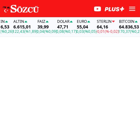
N
ALTIN
FAİZ
DOLAR
EURO
STERLIN
BITCOIN
,53
6.615,01
39,99
47,71
55,04
64,16
64.836,53
0,26)
122,43
(%1,89)
0,04
(%0,09)
0,08
(%0,17)
0,03
(%0,05)
-0,01
(%-0,02)
170,37
(%0,26)