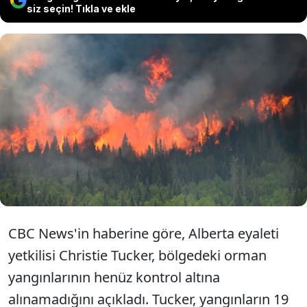
siz seçin! Tıkla ve ekle
Kanada'nın Alberta eyaletinin
kuzeyinde etkisini gösteren orman
yangınları 95 bin hektarlık alana
yayıldı.
CBC News'in haberine göre, Alberta eyaleti
yetkilisi Christie Tucker, bölgedeki orman
yangınlarının henüz kontrol altına
alınamadığını açıkladı. Tucker, yangınların 19