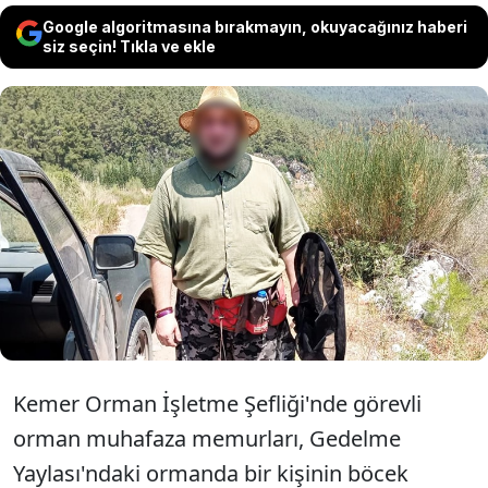
Google algoritmasına bırakmayın, okuyacağınız haberi
siz seçin! Tıkla ve ekle
Antalya'nın Kemer ilçesinde ormanda
izinsiz böcek toplarken yakalanan Rus
akademisyen I.I.'ya 378 bin 141 lira idari
para cezası uygulandı.
Kemer Orman İşletme Şefliği'nde görevli
orman muhafaza memurları, Gedelme
Yaylası'ndaki ormanda bir kişinin böcek