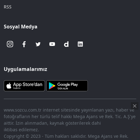
RSS
Sosyal Medya
Uygulamalarımız
www.sozcu.com.tr internet sitesinde yayınlanan yazı, haber ve
fotoğrafların her türlü telif hakkı Mega Ajans ve Rek. Tic. A.Ş'ye
aittir. İzin alınmadan, kaynak gösterilerek dahi
iktibas edilemez.
Copyright © 2023 - Tüm hakları saklıdır. Mega Ajans ve Rek.