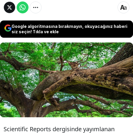
Google algoritmasına bırakmayın, okuyacağınız haberi
siz seçin! Tıkla ve ekle
Bilim insanları, Brezilya’nın balta girmemiş
ormanlarında yetişen Copaifera lucens
ağacının yapraklarındaki özel bir bileşiğin,
SARS-CoV-2 virüsünü üç farklı koldan
kuşatarak etkisiz hale getirdiğini saptadı.
Scientific Reports dergisinde yayımlanan