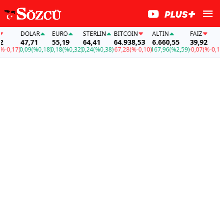
DOLAR
EURO
STERLIN
BITCOIN
ALTIN
FAİZ
47,71
55,19
64,41
64.938,53
6.660,55
39,92
0,17)
0,09
(%0,18)
0,18
(%0,32)
0,24
(%0,38)
-67,28
(%-0,10)
167,96
(%2,59)
-0,07
(%-0,17)
0