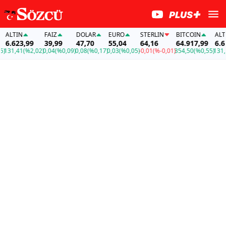
ALTIN
FAİZ
DOLAR
EURO
STERLIN
BITCOIN
ALTIN
6.623,99
39,99
47,70
55,04
64,16
64.917,99
6.623
31,41
(%2,02)
0,04
(%0,09)
0,08
(%0,17)
0,03
(%0,05)
-0,01
(%-0,01)
354,50
(%0,55)
131,41