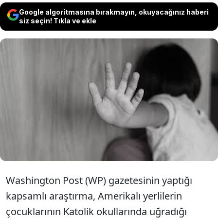
Google algoritmasına bırakmayın, okuyacağınız haberi
siz seçin! Tıkla ve ekle
ABD hükümetleri tarafından ailelerinden
zorla alınarak Katolik okullarına yerleştirilen
çok sayıda Amerikalı yerli çocuğun, bu
okullarda yıllar boyunca tecavüze uğradığı
ortaya çıktı.
Washington Post (WP) gazetesinin yaptığı
kapsamlı araştırma, Amerikalı yerlilerin
çocuklarının Katolik okullarında uğradığı