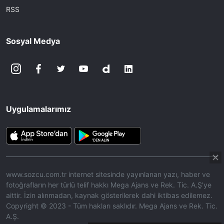
RSS
Sosyal Medya
Uygulamalarımız
www.sozcu.com.tr internet sitesinde yayınlanan yazı, haber ve
fotoğrafların her türlü telif hakkı Mega Ajans ve Rek. Tic. A.Ş'ye
aittir. İzin alınmadan, kaynak gösterilerek dahi iktibas edilemez.
Copyright © 2023 - Tüm hakları saklıdır. Mega Ajans ve Rek. Tic.
A.Ş.
360p
Loaded
:
Sesi
9.95%
Aç