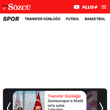
SPOR
TRANSFER GÜNLÜĞÜ
FUTBOL
BASKETBOL
lüğü
Transfer Günlüğü
Malili
Galatasaray’a
transferde yine