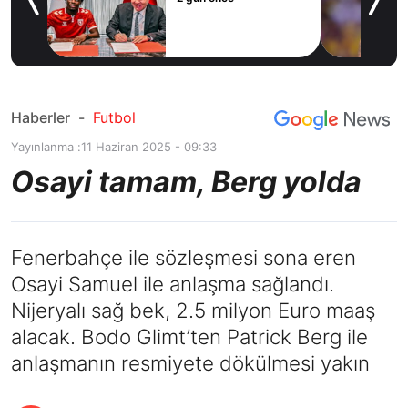
kötü haber! Premier
2 gün önce
Lig ekibi devreye
girdi
Haberler
-
Futbol
Yayınlanma :
11 Haziran 2025 - 09:33
Osayi tamam, Berg yolda
Fenerbahçe ile sözleşmesi sona eren
Osayi Samuel ile anlaşma sağlandı.
Nijeryalı sağ bek, 2.5 milyon Euro maaş
alacak. Bodo Glimt’ten Patrick Berg ile
anlaşmanın resmiyete dökülmesi yakın