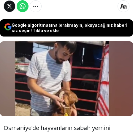
Google algoritmasına bırakmayın, okuyacağınız haberi
siz seçin! Tıkla ve ekle
Osmaniye’de hayvancılık yapan Efe Gönül’ün
keçisi görenleri hayrete düşürdü. Hayvanların
sabah yemini verirken yeni aldığı keçinin sağ
kulağındaki boynuzu fark eden Efe Gönül,
“Ömrümde ilk defa böyle bir şey gördüm”
diyerek şaşkınlığını dile getirdi.
Osmaniye’de hayvanların sabah yemini