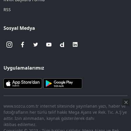
RSS
Sosyal Medya
Uygulamalarımız
www.sozcu.com.tr internet sitesinde yayınlanan yazı, haber ve
fotoğrafların her türlü telif hakkı Mega Ajans ve Rek. Tic. A.Ş'ye
aittir. İzin alınmadan, kaynak gösterilerek dahi
iktibas edilemez.
Copyright © 2023 - Tüm hakları saklıdır. Mega Ajans ve Rek.