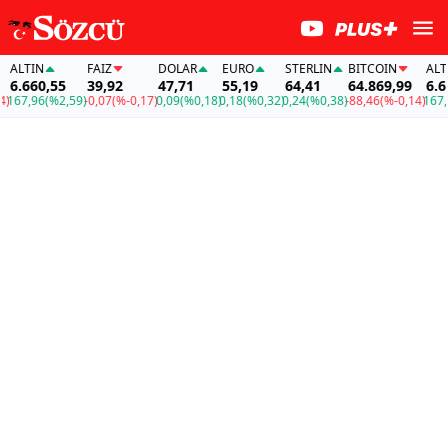
ALTIN
FAİZ
DOLAR
EURO
STERLIN
BITCOIN
ALTIN
6.660,55
39,92
47,71
55,19
64,41
64.869,99
6.660
67,96
(%2,59)
-0,07
(%-0,17)
0,09
(%0,18)
0,18
(%0,32)
0,24
(%0,38)
-88,46
(%-0,14)
167,96