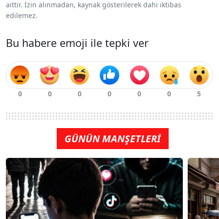
aittir. İzin alınmadan, kaynak gösterilerek dahi iktibas
edilemez.
Bu habere emoji ile tepki ver
GÜNÜN MANŞETLERİ