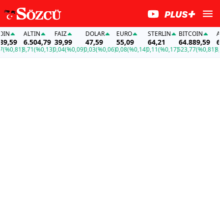
N
ALTIN
FAİZ
DOLAR
EURO
STERLIN
BITCOIN
ALT
,59
6.504,79
39,99
47,59
55,09
64,21
64.889,59
6.
%0,81)
8,71
(%0,13)
0,04
(%0,09)
0,03
(%0,06)
0,08
(%0,14)
0,11
(%0,17)
523,77
(%0,81)
8,7