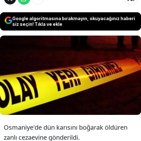
Google algoritmasına bırakmayın, okuyacağınız haberi
siz seçin! Tıkla ve ekle
Osmaniye'de karakola giderek eşini
boğarak öldürdüğünü itiraf eden koca,
çıkarıldığı mahkemece tutuklanarak
cezaevine gönderildi.
Osmaniye'de dün karısını boğarak öldüren
zanlı cezaevine gönderildi.