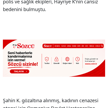
polis ve sağlık ekipleri, Hayriye K'nin cansız
bedenini bulmuştu.
Şahin K. gözaltına alınmış, kadının cenazesi