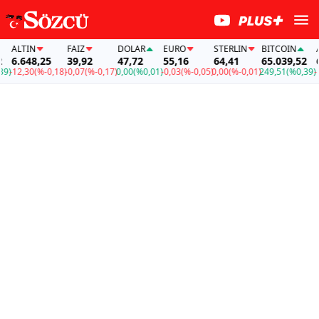
ALTIN
FAİZ
DOLAR
EURO
STERLIN
BITCOIN
ALT
6.648,25
39,92
47,72
55,16
64,41
65.039,52
6.
-12,30
(%-0,18)
-0,07
(%-0,17)
0,00
(%0,01)
-0,03
(%-0,05)
0,00
(%-0,01)
249,51
(%0,39)
-12,