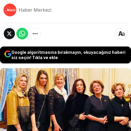
Haber Merkezi
Google algoritmasına bırakmayın, okuyacağınız haberi
siz seçin! Tıkla ve ekle
İkinci Abdülhamid’in torunu Orhan
Osmanoğlu’nun kızı Berna Sultan Osmanoğlu’nun
düğününde Atatürk’e yapılan hakaretler sonrası
Osmanoğlu ailesinden yapılan açıklamada,
"Türkiye Cumhuriyeti'nin kurucusu Atatürk’e karşı
saygı sınırlarını aşan hiçbir görüş, yorum ve
beyanı kabul etmediğimizi ifade ediyoruz" denildi.