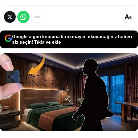
Google algoritmasına bırakmayın, okuyacağınız haberi
siz seçin! Tıkla ve ekle
Akılalmaz olay Konya’da yaşandı. İş insanı
H.A.E., akrabası Serkan K. aracılığıyla tanıştığı
Irmak Y. tarafından otelde ilaçlı alkolle
bayıltıldı. Sanıklar, mağdurun rızası dışı
uygunsuz görüntülerini çekerek 1 milyon TL'lik
şantaj yaptı.