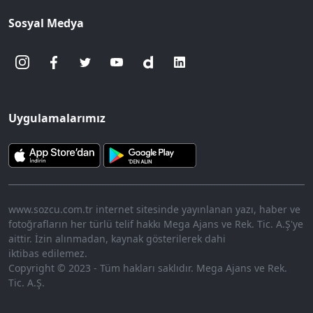
Sosyal Medya
Uygulamalarımız
www.sozcu.com.tr internet sitesinde yayınlanan yazı, haber ve
fotoğrafların her türlü telif hakkı Mega Ajans ve Rek. Tic. A.Ş'ye
aittir. İzin alınmadan, kaynak gösterilerek dahi
iktibas edilemez.
Copyright © 2023 - Tüm hakları saklıdır. Mega Ajans ve Rek.
Tic. A.Ş.