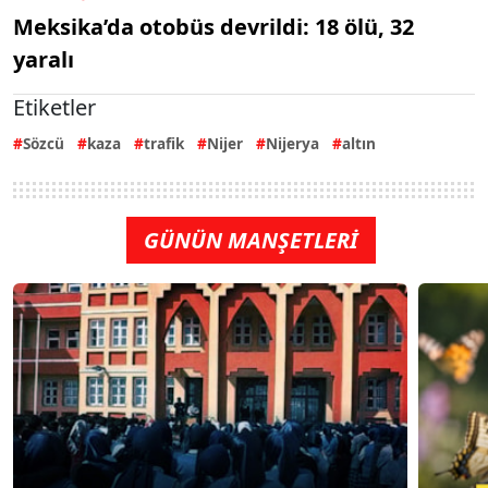
Meksika’da otobüs devrildi: 18 ölü, 32
yaralı
Etiketler
Sözcü
kaza
trafik
Nijer
Nijerya
altın
GÜNÜN MANŞETLERİ