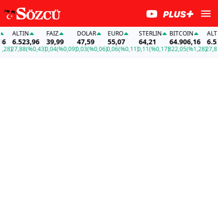
ALTIN
FAİZ
DOLAR
EURO
STERLIN
BITCOIN
ALTIN
6.523,96
39,99
47,59
55,07
64,21
64.906,16
6.523
8)
27,88
(%0,43)
0,04
(%0,09)
0,03
(%0,06)
0,06
(%0,11)
0,11
(%0,17)
822,05
(%1,28)
27,88
(%