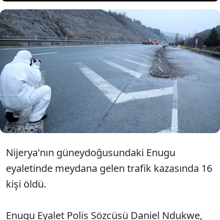
Nijerya'da kontrolden çıkan
otobüs, duvara çarptı. Kazada 16
kişi hayatını kaybetti.
Nijerya'nın güneydoğusundaki Enugu
eyaletinde meydana gelen trafik kazasında 16
kişi öldü.
Enugu Eyalet Polis Sözcüsü Daniel Ndukwe,