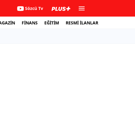
Sözcü Tv
AGAZİN
FİNANS
EĞİTİM
RESMİ İLANLAR