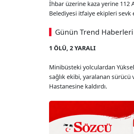
İhbar üzerine kaza yerine 112 A
Belediyesi itfaiye ekipleri sevk 
ABERİ OKU
➜
Günün Trend Haberleri
00:03
/ 09:08
1 ÖLÜ, 2 YARALI
Minibüsteki yolculardan Yüksel 
sağlık ekibi, yaralanan sürücü 
Hastanesine kaldırdı.