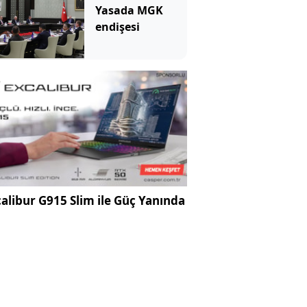
Yasada MGK
endişesi
alibur G915 Slim ile Güç Yanında