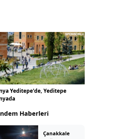
ya Yeditepe'de, Yeditepe
nyada
ndem Haberleri
Çanakkale