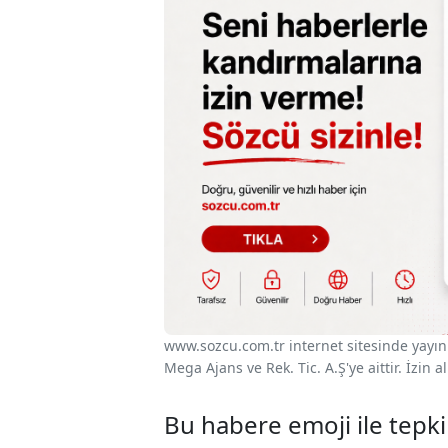
www.sozcu.com.tr internet sitesinde yayınla
Mega Ajans ve Rek. Tic. A.Ş'ye aittir. İzin
Bu habere emoji ile tepki