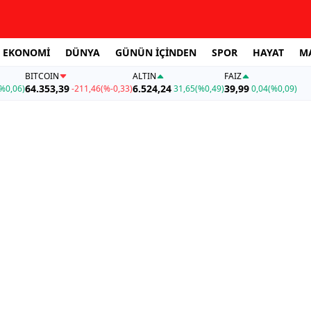
EKONOMİ
DÜNYA
GÜNÜN İÇİNDEN
SPOR
HAYAT
M
BITCOIN
ALTIN
FAİZ
64.353,39
6.524,24
39,99
%0,06)
-211,46
(%-0,33)
31,65
(%0,49)
0,04
(%0,09)