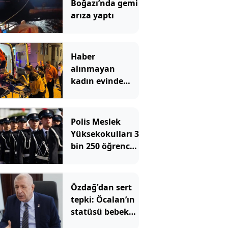
Boğazı’nda gemi
arıza yaptı
Haber
alınmayan
kadın evinde
çöp yığınlarının
arasında
bulundu
Polis Meslek
Yüksekokulları 3
bin 250 öğrenci
alacak! İşte
aranan şartlar
Özdağ'dan sert
tepki: Öcalan’ın
statüsü bebek
katilidir