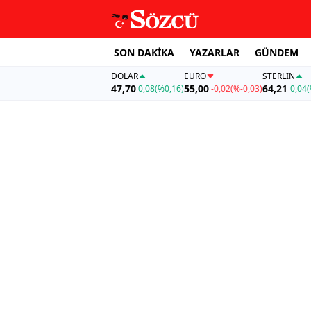
SON DAKİKA
YAZARLAR
GÜNDEM
DOLAR
EURO
STERLIN
47,70
55,00
64,21
0,08
(%0,16)
-0,02
(%-0,03)
0,04
(