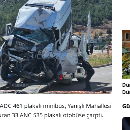
Mersin'in Gülnar ilçesinde, minibüsün yol
kenarındaki otobüse çarpması sonucu 1 kişi
hayatını kaybetti, 2 kişi yaralandı.
Dün
Dü
 ADC 461 plakalı minibüs, Yanışlı Mahallesi
Gü
ran 33 ANC 535 plakalı otobüse çarptı.