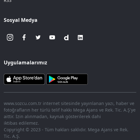
RSS
Sosyal Medya
Uygulamalarımız
www.sozcu.com.tr internet sitesinde yayınlanan yazı, haber ve
fotoğrafların her türlü telif hakkı Mega Ajans ve Rek. Tic. A.Ş'ye
aittir. İzin alınmadan, kaynak gösterilerek dahi
iktibas edilemez.
Copyright © 2023 - Tüm hakları saklıdır. Mega Ajans ve Rek.
Tic. A.Ş.