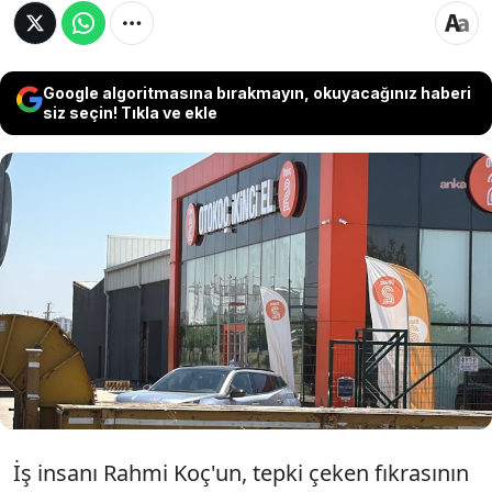
Google algoritmasına bırakmayın, okuyacağınız haberi
siz seçin! Tıkla ve ekle
Sabah saatlerinde Koç Holding bünyesindeki
Otokoç firmasının Diyarbakır'daki bayisine
silahlı saldırı düzenlendi. Ayrıca yine Koç
Holding iştiraki olan Yapı Kredi'nin İstanbul
Esenyurt şubesinde de sabah saatlerinde silahlı
saldırı meydana geldi.
İş insanı Rahmi Koç'un, tepki çeken fıkrasının