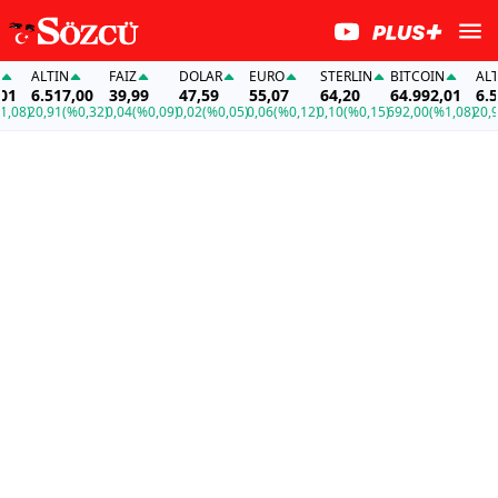
ALTIN
FAİZ
DOLAR
EURO
STERLIN
BITCOIN
ALTIN
6.517,00
39,99
47,59
55,07
64,20
64.992,01
6.517
8)
20,91
(%0,32)
0,04
(%0,09)
0,02
(%0,05)
0,06
(%0,12)
0,10
(%0,15)
692,00
(%1,08)
20,91
(