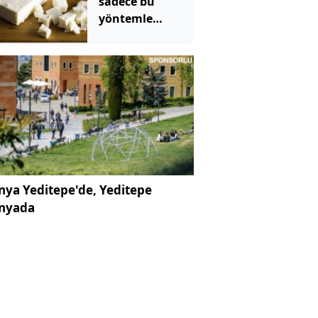
sadece bu
yöntemle
anlaşılıyormuş
ya Yeditepe'de, Yeditepe
nyada