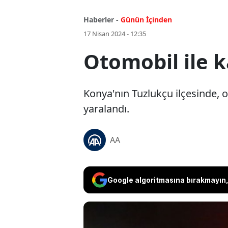
Haberler -
Günün İçinden
17 Nisan 2024 - 12:35
Otomobil ile k
Konya'nın Tuzlukçu ilçesinde, o
yaralandı.
AA
Google algoritmasına bırakmayın, 