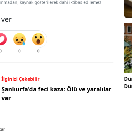
 alınmadan, kaynak gösterilerek dahi iktibas edilemez.
 ver
Dün
İlginizi Çekebilir
Dü
Şanlıurfa'da feci kaza: Ölü ve yaralılar
var
zar