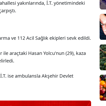
hallesi yakınlarında, İ.T. yönetimindeki
arpıştı.
rma ve 112 Acil Sağlık ekipleri sevk edildi.
ır ile araçtaki Hasan Yolcu'nun (29), kaza
irledi.
.T. ise ambulansla Akşehir Devlet