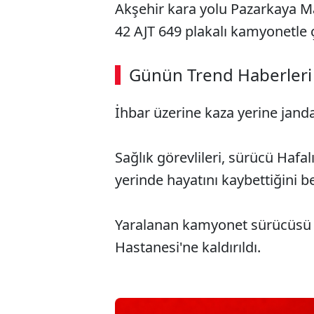
Akşehir kara yolu Pazarkaya Ma
42 AJT 649 plakalı kamyonetle ç
ABERİ OKU
➜
Günün Trend Haberleri
İhbar üzerine kaza yerine janda
SÖZCÜ SON DAKİKA
Sağlık görevlileri, sürücü Hafal
yerinde hayatını kaybettiğini bel
Yaralanan kamyonet sürücüsü İ
Hastanesi'ne kaldırıldı.