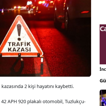
Konya'nın Tuzlukçu ilçesinde, otomobil ile
kamyonetin çarpışması sonucu 2 kişi hayatını
kaybetti, 1 kişi yaralandı.
İnc
Gü
kazasında 2 kişi hayatını kaybetti.
i 42 APH 920 plakalı otomobil, Tuzlukçu-