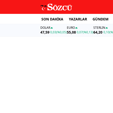
SON DAKİKA
YAZARLAR
GÜNDEM
DOLAR
EURO
STERLIN
47,59
55,08
64,20
0,03
(%0,05)
0,07
(%0,13)
0,10
(%