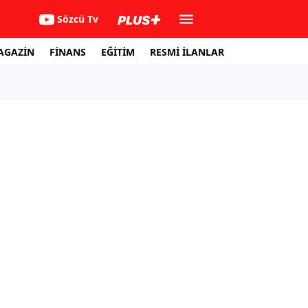
Sözcü Tv
AGAZİN
FİNANS
EĞİTİM
RESMİ İLANLAR