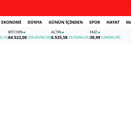
EKONOMİ
DÜNYA
GÜNÜN İÇİNDEN
SPOR
HAYAT
M
BITCOIN
ALTIN
FAİZ
64.522,00
6.525,58
39,99
0,16)
356,65
(%0,56)
29,50
(%0,45)
0,04
(%0,09)