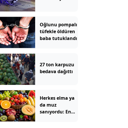
Oğlunu pompalı
tüfekle öldüren
baba tutuklandı
27 ton karpuzu
bedava dağıttı
Herkes elma ya
da muz
sanıyordu: En
çok tok tutan
meyve bakın