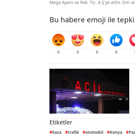
Mega Ajans ve Rek. Tic. A.Ş'ye aittir. İzin
Bu habere emoji ile tepki
Etiketler
kaza
trafik
otomobil
Konya
Pa