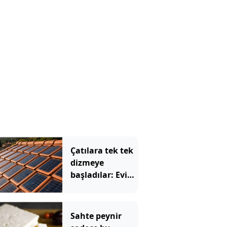
hangisi çıktı
Çatılara tek tek
dizmeye
başladılar: Evin
elektriğini artık
kiremitler
üretecek
Sahte peynir