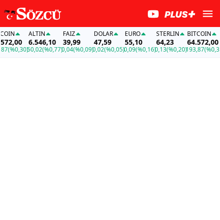
OIN
ALTIN
FAİZ
DOLAR
EURO
STERLIN
BITCOIN
72,00
6.546,10
39,99
47,59
55,10
64,23
64.572,00
7
(%0,30)
50,02
(%0,77)
0,04
(%0,09)
0,02
(%0,05)
0,09
(%0,16)
0,13
(%0,20)
193,87
(%0,30)