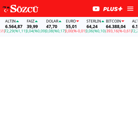
ALTIN
FAİZ
DOLAR
EURO
STERLIN
BITCOIN
ALTIN
6.564,87
39,99
47,70
55,01
64,24
64.388,04
6.564
72,29
(%1,11)
0,04
(%0,09)
0,08
(%0,17)
0,00
(%-0,01)
0,06
(%0,10)
-393,16
(%-0,61)
72,29
(