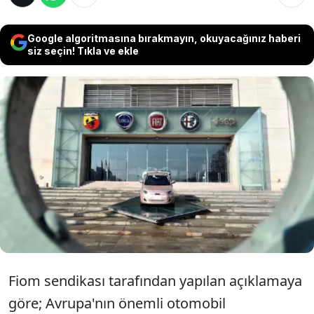
Google algoritmasına bırakmayın, okuyacağınız haberi
siz seçin! Tıkla ve ekle
Otomobil üreticisi Stellantis, İtalya'nın
güneyinde yer alan Pomigliano ve Pratola
Serra tesislerinde 350 çalışanın işten
ayrılması konusunda sendika ile anlaşmaya
vardığını açıkladı.
Fiom sendikası tarafından yapılan açıklamaya
göre; Avrupa'nın önemli otomobil