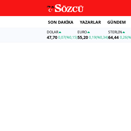
SON DAKİKA
YAZARLAR
GÜNDEM
DOLAR
EURO
STERLIN
47,70
55,20
64,44
0,07
(%0,15)
0,19
(%0,34)
0,26
(%