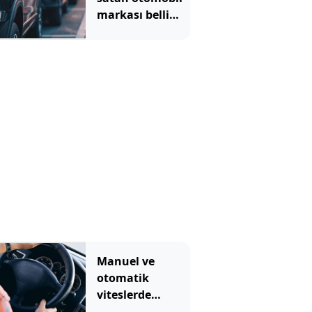
markası belli
oldu
Manuel ve
otomatik
viteslerde
şanzımanı