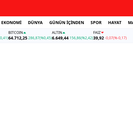
EKONOMİ
DÜNYA
GÜNÜN İÇİNDEN
SPOR
HAYAT
M
BITCOIN
ALTIN
FAİZ
64.712,25
6.649,44
39,92
0,41)
286,87
(%0,45)
156,86
(%2,42)
-0,07
(%-0,17)