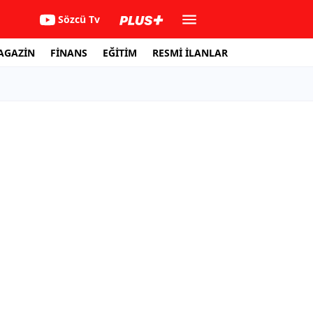
Sözcü Tv
AGAZİN
FİNANS
EĞİTİM
RESMİ İLANLAR