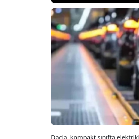
Otomotiv üretici
paylaşacak yeni 
açıkladı. Yaklaşık
sunulması planlan
otomobillerinden 
Dacia, kompakt sınıfta elektrik