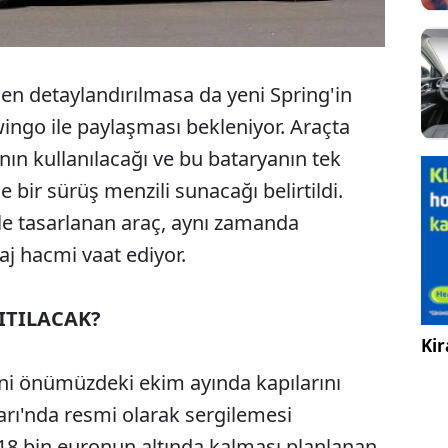
en detaylandırılmasa da yeni Spring'in
wingo ile paylaşması bekleniyor. Araçta
nın kullanılacağı ve bu bataryanın tek
 bir sürüş menzili sunacağı belirtildi.
yle tasarlanan araç, aynı zamanda
j hacmi vaat ediyor.
ITILACAK?
Kir
lini önümüzdeki ekim ayında kapılarını
rı'nda resmi olarak sergilemesi
, 18 bin euronun altında kalması planlanan