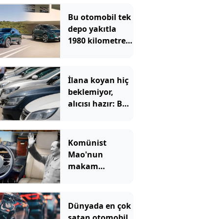
Bu otomobil tek
depo yakıtla
1980 kilometre
gitti: Rekoru
sağlayan şey ilk
akla gelen
İlana koyan hiç
olmadı
beklemiyor,
alıcısı hazır: Bu
20 otomobil
kapış kapış
gidiyor
Komünist
Mao'nun
makam
aracıydı, bugün
zenginlerin lüks
oyuncağı oldu
Dünyada en çok
satan otomobil