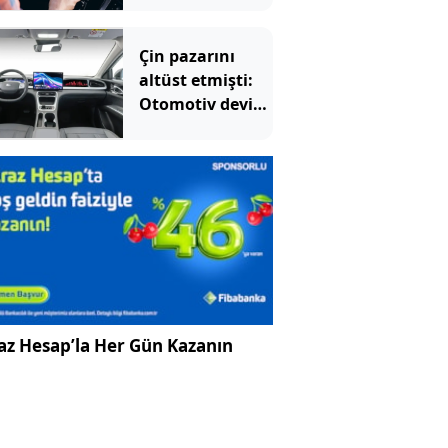
yakan hata:
Çoğu sürücü
Çin pazarını
farkında değil
altüst etmişti:
Otomotiv devi
Avrupa'ya açıldı
az Hesap’la Her Gün Kazanın