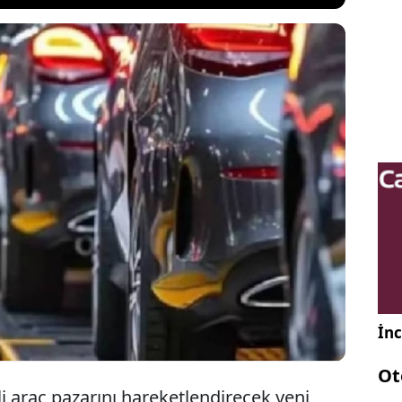
si Dacia, Renault Twingo ile aynı platformu
elektrikli modelinin ismini "New Spring" olarak
 18 bin euro (956 bin TL) fiyat etiketiyle satışa
an araç, Avrupa pazarının en erişilebilir elektrikli
biri olmayı hedefliyor.
İnc
Ot
li araç pazarını hareketlendirecek yeni