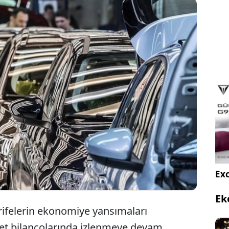
 İstanbul'da işlem gören 8 otomotiv şirketinin
ı ağustos ayında yatırımcısına kazandırırken, en
 yükseliş Karsan Otomotiv hisselerinde oldu.
Exc
Ek
rifelerin ekonomiye yansımaları
et bilançolarında izlenmeye devam