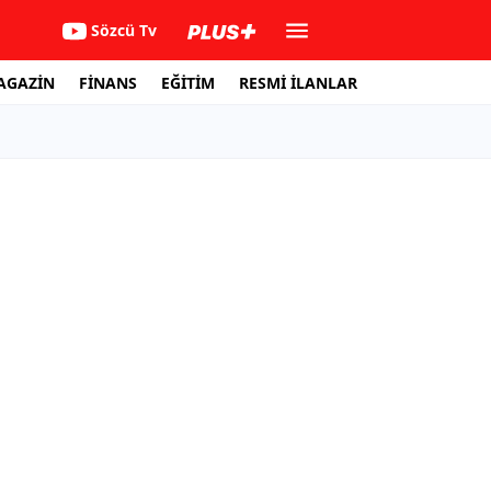
Sözcü Tv
AGAZİN
FİNANS
EĞİTİM
RESMİ İLANLAR