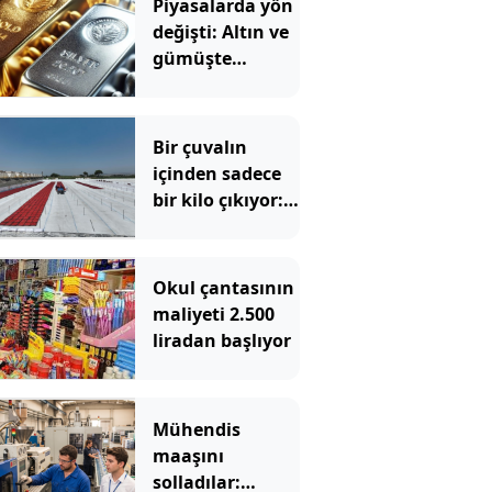
Piyasalarda yön
değişti: Altın ve
gümüşte
yılbaşından beri
böylesi
görülmedi
Bir çuvalın
içinden sadece
bir kilo çıkıyor:
Kilosu bin
liradan satılıyor
Okul çantasının
maliyeti 2.500
liradan başlıyor
Mühendis
maaşını
solladılar: