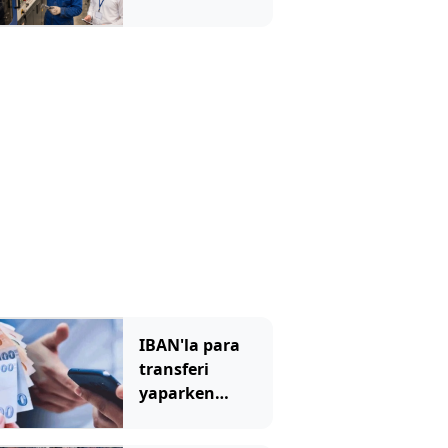
Çalışacak
eleman
bulamayınca
kıymete bindi
IBAN'la para
transferi
yaparken
dikkat: Bu
hatayı bankalar