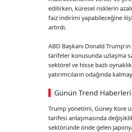
edilirken, küresel risklerin az
faiz indirimi yapabileceğine ili
artırdı.
ABD Başkanı Donald Trump'ın ül
tarifeler konusunda uzlaşma s
sektörel ve hisse bazlı oynaklı
yatırımcıların odağında kalmay
ABERİ OKU
➜
Günün Trend Haberleri
00:02
/ 09:15
Trump yönetimi, Güney Kore ü
tarifesi anlaşmasında değişikli
sektöründe önde gelen Japonya