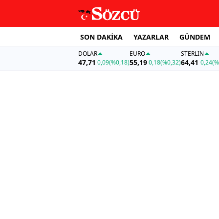
SON DAKİKA
YAZARLAR
GÜNDEM
DOLAR
EURO
STERLIN
47,71
55,19
64,41
0,09
(%0,18)
0,18
(%0,32)
0,24
(%