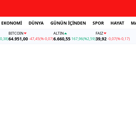
EKONOMİ
DÜNYA
GÜNÜN İÇİNDEN
SPOR
HAYAT
M
BITCOIN
ALTIN
FAİZ
64.951,00
6.660,55
39,92
0,38)
-47,45
(%-0,07)
167,96
(%2,59)
-0,07
(%-0,17)