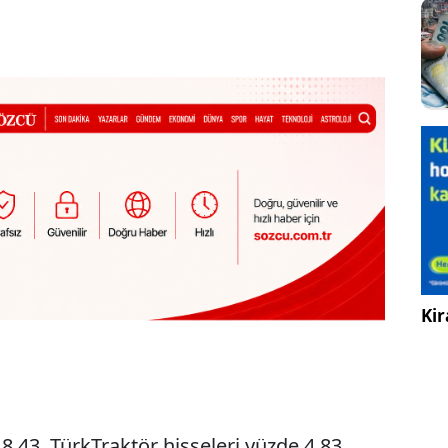
Kir
8,43, TürkTraktör hisseleri yüzde 4,83,