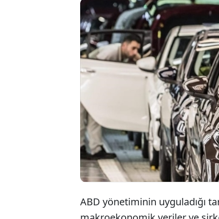
Borsa
tamam
fazla
ABD yönetiminin uyguladığı ta
makroekonomik veriler ve şirk