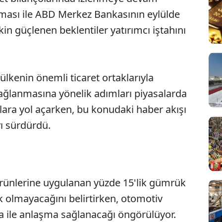
alması ile ABD Merkez Bankasının eylülde
şkin güçlenen beklentiler yatırımcı iştahını
kenin önemli ticaret ortaklarıyla
ağlanmasına yönelik adımları piyasalarda
klara yol açarken, bu konudaki haber akışı
ı sürdürdü.
rünlerine uygulanan yüzde 15'lik gümrük
Sesi Aç
k olmayacağını belirtirken, otomotiv
 ile anlaşma sağlanacağı öngörülüyor.