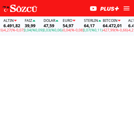
ALTIN
FAİZ
DOLAR
EURO
STERLIN
BITCOIN
ALTI
6.491,82
39,99
47,59
54,97
64,17
64.472,01
6.49
-4,27
(%-0,07)
0,04
(%0,09)
0,03
(%0,06)
-0,04
(%-0,08)
0,07
(%0,11)
-427,99
(%-0,66)
-4,27
(