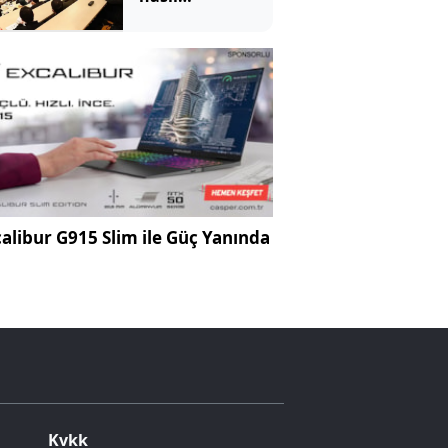
yararlanabilecek?
İşte detaylar
alibur G915 Slim ile Güç Yanında
Kvkk