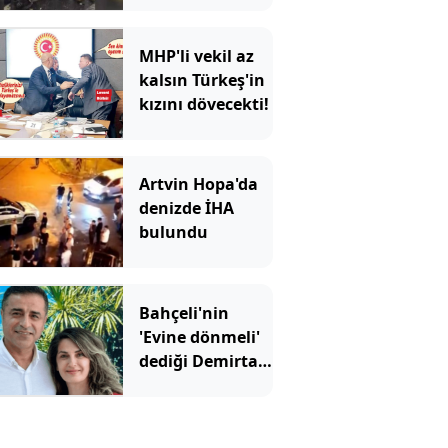
olay yerinde
MHP'li vekil az
kalsın Türkeş'in
kızını dövecekti!
Artvin Hopa'da
denizde İHA
bulundu
Bahçeli'nin
'Evine dönmeli'
dediği Demirtaş
için Erdoğan'ın
yardımcısından
şaşırtan sözler