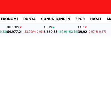
EKONOMİ
DÜNYA
GÜNÜN İÇİNDEN
SPOR
HAYAT
M
BITCOIN
ALTIN
FAİZ
64.977,21
6.660,55
39,92
0,38)
-32,79
(%-0,05)
167,96
(%2,59)
-0,07
(%-0,17)