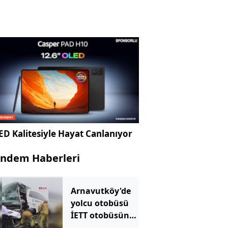
D Kalitesiyle Hayat Canlanıyor
ndem Haberleri
Arnavutköy'de
yolcu otobüsü
İETT otobüsüne
çarptı: Ekipler