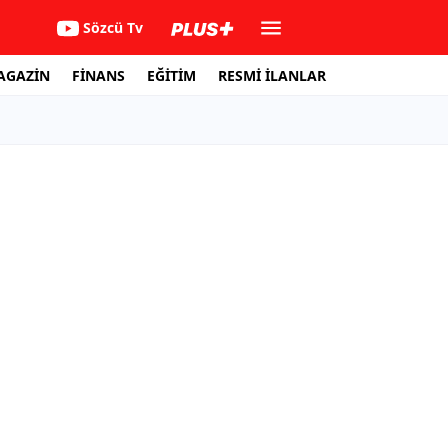
Sözcü Tv
AGAZİN
FİNANS
EĞİTİM
RESMİ İLANLAR