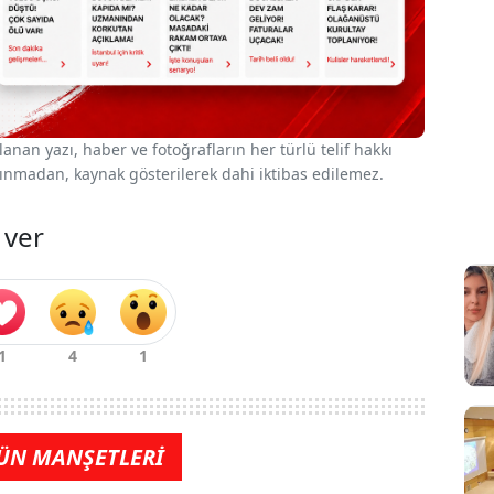
nan yazı, haber ve fotoğrafların her türlü telif hakkı
 alınmadan, kaynak gösterilerek dahi iktibas edilemez.
 ver
ÜN MANŞETLERİ