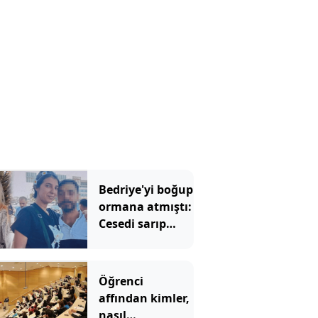
Bedriye'yi boğup
ormana atmıştı:
Cesedi sarıp
kayınvalidesiyle
bir saat sohbet
etmiş
Öğrenci
affından kimler,
nasıl