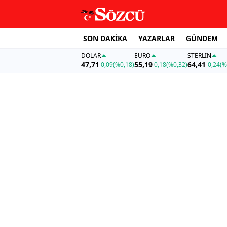
SON DAKİKA
YAZARLAR
GÜNDEM
DOLAR
EURO
STERLIN
47,71
55,19
64,41
0,09
(%0,18)
0,18
(%0,32)
0,24
(%