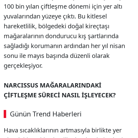
100 bin yılan çiftleşme dönemi için yer altı
yuvalarından yüzeye çıktı. Bu kitlesel
hareketlilik, bölgedeki doğal kireçtaşı
mağaralarının dondurucu kış şartlarında
sağladığı korumanın ardından her yıl nisan
sonu ile mayıs başında düzenli olarak
gerçekleşiyor.
NARCISSUS MAĞARALARINDAKİ
ÇİFTLEŞME SÜRECİ NASIL İŞLEYECEK?
Günün Trend Haberleri
00:02
/ 08:43
Hava sıcaklıklarının artmasıyla birlikte yer
Sesi Aç