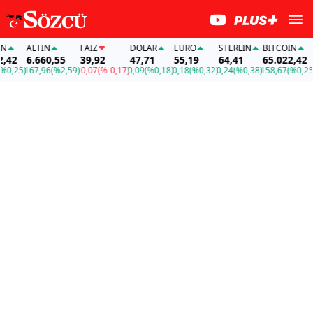
ALTIN
FAİZ
DOLAR
EURO
STERLIN
BITCOIN
A
42
6.660,55
39,92
47,71
55,19
64,41
65.022,42
6
,25)
167,96
(%2,59)
-0,07
(%-0,17)
0,09
(%0,18)
0,18
(%0,32)
0,24
(%0,38)
158,67
(%0,25)
16