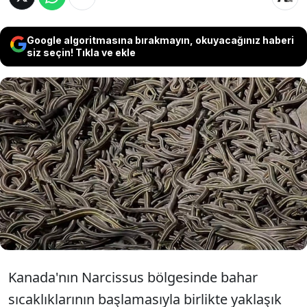
Google algoritmasına bırakmayın, okuyacağınız haberi
siz seçin! Tıkla ve ekle
Manitoba eyaletindeki kireçtaşı
mağaralarından çıkan on binlerce kırmızı
kenarlı çizgili yılan, dünyada gözlemlenen
en büyük sürüngen yoğunluğunu
oluşturdu.
Kanada'nın Narcissus bölgesinde bahar
sıcaklıklarının başlamasıyla birlikte yaklaşık